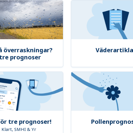
å överraskningar?
Väderartikla
tre prognoser
ör tre prognoser!
Pollenprogno
Klart, SMHI & Yr