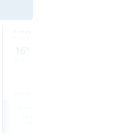
Fredag
Lördag
Söndag
14 augusti
15 augusti
16 augusti
16°
21°
23°
5°
min
7°
min
7°
min
0,2
mm
0
mm
0
mm
3
m/s
3
m/s
3
m/s
06:29
06:28
06:27
17:34
17:34
17:35