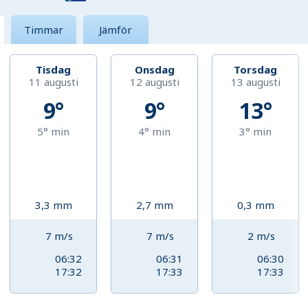
Timmar
Jämför
Tisdag
Onsdag
Torsdag
11 augusti
12 augusti
13 augusti
9°
9°
13°
5°
min
4°
min
3°
min
3,3
mm
2,7
mm
0,3
mm
7
m/s
7
m/s
2
m/s
06:32
06:31
06:30
17:32
17:33
17:33