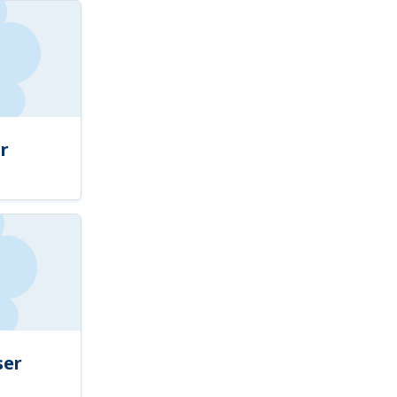
r
ser