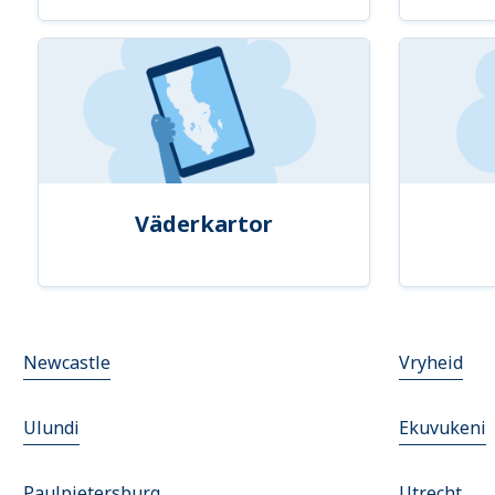
Väderkartor
Newcastle
Vryheid
Ulundi
Ekuvukeni
Paulpietersburg
Utrecht