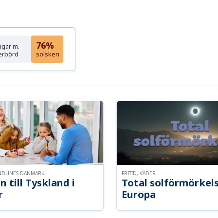
76%
agar m.
erbörd
solsken
NDLINES DANMARK
FRITID, VÄDER
n till Tyskland i
Total solförmörkel
r
Europa