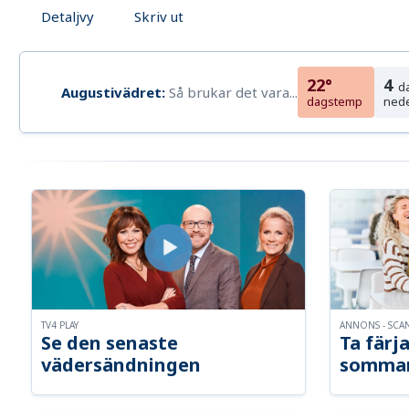
Detaljvy
Skriv ut
22°
4
d
Augustivädret:
Så brukar det vara...
dagstemp
ned
TV4 PLAY
ANNONS - SCA
Se den senaste
Ta färja
vädersändningen
somma