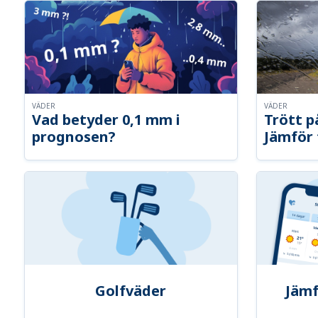
VÄDER
VÄDER
Vad betyder 0,1 mm i
Trött p
prognosen?
Jämför 
Golfväder
Jämf