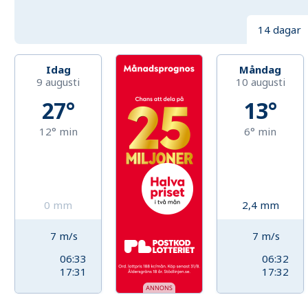
14 dagar
Idag
Måndag
9 augusti
10 augusti
27°
13°
12°
min
6°
min
0
mm
2,4
mm
7
m/s
7
m/s
06:33
06:32
17:31
17:32