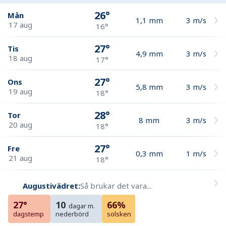
26°
Mån
1,1
mm
3
m/s
17 aug
16°
27°
Tis
4,9
mm
3
m/s
18 aug
17°
27°
Ons
5,8
mm
3
m/s
19 aug
18°
28°
Tor
8
mm
3
m/s
20 aug
18°
27°
Fre
0,3
mm
1
m/s
21 aug
18°
Augustivädret:
Så brukar det vara...
27°
10
66%
dagar m.
dagstemp
nederbörd
solsken