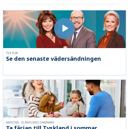
TV4 PLAY
Se den senaste vädersändningen
ANNONS - SCANDLINES DANMARK
Ta färjan till Tyskland i sommar