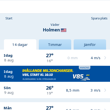
Start
Spara plats
Väder
Holmen
14 dagar
Timmar
Jämför
27°
Idag
0
mm
4
m/s
8 aug
16°
Idag
8 aug
26°
Sön
8,5
mm
3
m/s
9 aug
19°
27°
Mån