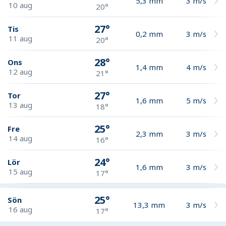
5,3
mm
3
m/s
10 aug
20°
27°
Tis
0,2
mm
3
m/s
11 aug
20°
28°
Ons
1,4
mm
4
m/s
12 aug
21°
27°
Tor
1,6
mm
5
m/s
13 aug
18°
25°
Fre
2,3
mm
3
m/s
14 aug
16°
24°
Lör
1,6
mm
3
m/s
15 aug
17°
25°
Sön
13,3
mm
3
m/s
16 aug
17°