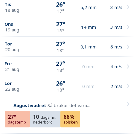
26°
Tis
5,2
mm
3
m/s
18 aug
17°
27°
Ons
14
mm
3
m/s
19 aug
18°
27°
Tor
0,1
mm
6
m/s
20 aug
18°
27°
Fre
0
mm
4
m/s
21 aug
18°
26°
Lör
0
mm
2
m/s
22 aug
18°
Augustivädret:
Så brukar det vara...
27°
10
66%
dagar m.
dagstemp
nederbörd
solsken