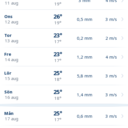
3
mm
4
m/s
11 aug
19°
26°
Ons
0,5
mm
3
m/s
12 aug
19°
23°
Tor
0,2
mm
2
m/s
13 aug
17°
23°
Fre
1,2
mm
4
m/s
14 aug
17°
25°
Lör
5,8
mm
3
m/s
15 aug
18°
25°
Sön
1,4
mm
3
m/s
16 aug
18°
25°
Mån
0,6
mm
3
m/s
17 aug
17°