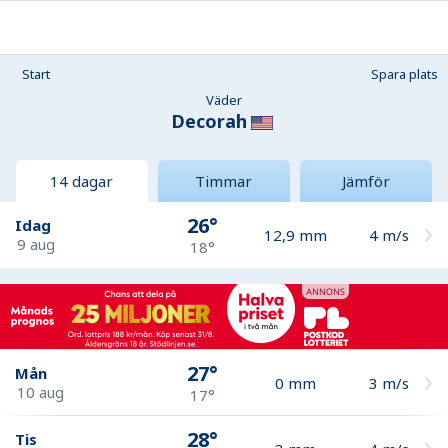
Start
Spara plats
Väder
Decorah
14 dagar
Timmar
Jämför
26°
Idag
12,9
mm
4
m/s
9 aug
18°
27°
Mån
0
mm
3
m/s
10 aug
17°
28°
Tis