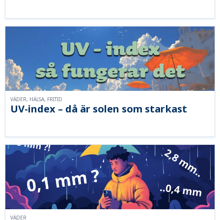
VÄDER, HÄLSA, FRITID
UV-index – då är solen som starkast
VÄDER