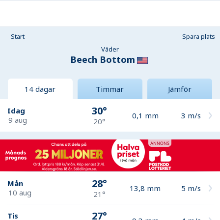
Start
Spara plats
Väder
Beech Bottom
14 dagar
Timmar
Jämför
30°
Idag
0,1
mm
3
m/s
9 aug
20°
28°
Mån
13,8
mm
5
m/s
10 aug
21°
27°
Tis