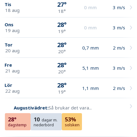
27°
Tis
0
mm
3
m/s
18 aug
18°
28°
Ons
0
mm
3
m/s
19 aug
19°
28°
Tor
0,7
mm
2
m/s
20 aug
20°
28°
Fre
5,1
mm
3
m/s
21 aug
20°
28°
Lör
1,1
mm
2
m/s
22 aug
19°
Augustivädret:
Så brukar det vara...
28°
10
53%
dagar m.
dagstemp
nederbörd
solsken