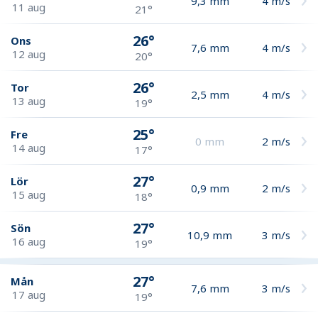
9,3
mm
4
m/s
11 aug
21°
26°
Ons
7,6
mm
4
m/s
12 aug
20°
26°
Tor
2,5
mm
4
m/s
13 aug
19°
25°
Fre
0
mm
2
m/s
14 aug
17°
27°
Lör
0,9
mm
2
m/s
15 aug
18°
27°
Sön
10,9
mm
3
m/s
16 aug
19°
27°
Mån
7,6
mm
3
m/s
17 aug
19°