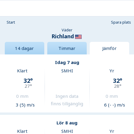
Start
Spara plats
Väder
Richland
14 dagar
Timmar
Jämför
Idag 7 aug
Klart
SMHI
Yr
32
°
32
°
27
°
28
°
0
mm
Ingen data
0
mm
finns tillgänglig
3 (5) m/s
6 (- -) m/s
Lör 8 aug
Klart
SMHI
Yr