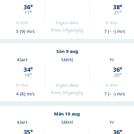
36
°
38
°
17
°
21
°
0
mm
Ingen data
0
mm
finns tillgänglig
5 (9) m/s
7 (- -) m/s
Sön 9 aug
Klart
SMHI
Yr
34
°
36
°
16
°
20
°
0
mm
Ingen data
0
mm
finns tillgänglig
4 (8) m/s
7 (- -) m/s
Mån 10 aug
Klart
SMHI
Yr
35
°
36
°