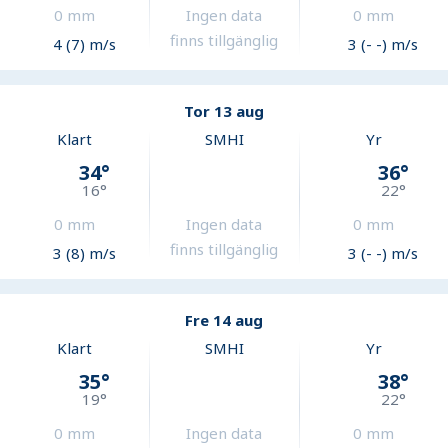
0
mm
Ingen data
0
mm
finns tillgänglig
4 (7) m/s
3 (- -) m/s
Tor 13 aug
Klart
SMHI
Yr
34
°
36
°
16
°
22
°
0
mm
Ingen data
0
mm
finns tillgänglig
3 (8) m/s
3 (- -) m/s
Fre 14 aug
Klart
SMHI
Yr
35
°
38
°
19
°
22
°
0
mm
Ingen data
0
mm