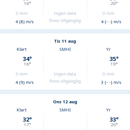
16
°
20
°
0
mm
Ingen data
0
mm
finns tillgänglig
4 (8) m/s
4 (- -) m/s
Tis 11 aug
Klart
SMHI
Yr
34
°
35
°
16
°
19
°
0
mm
Ingen data
0
mm
finns tillgänglig
4 (9) m/s
3 (- -) m/s
Ons 12 aug
Klart
SMHI
Yr
32
°
33
°
17
°
20
°