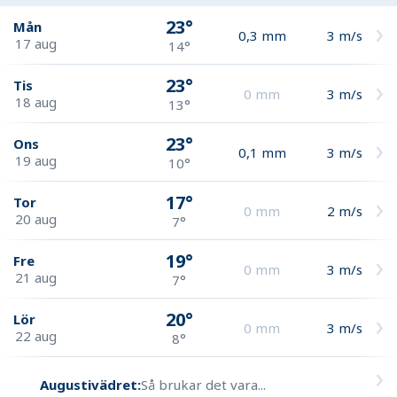
23°
Mån
0,3
mm
3
m/s
17 aug
14°
23°
Tis
0
mm
3
m/s
18 aug
13°
23°
Ons
0,1
mm
3
m/s
19 aug
10°
17°
Tor
0
mm
2
m/s
20 aug
7°
19°
Fre
0
mm
3
m/s
21 aug
7°
20°
Lör
0
mm
3
m/s
22 aug
8°
Augustivädret:
Så brukar det vara...