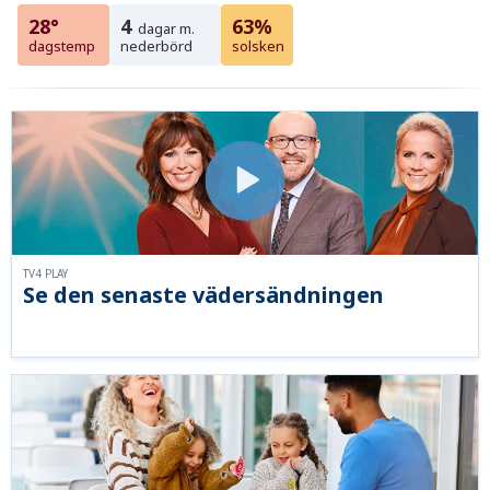
28°
4
63%
dagar m.
dagstemp
nederbörd
solsken
TV4 PLAY
Se den senaste vädersändningen