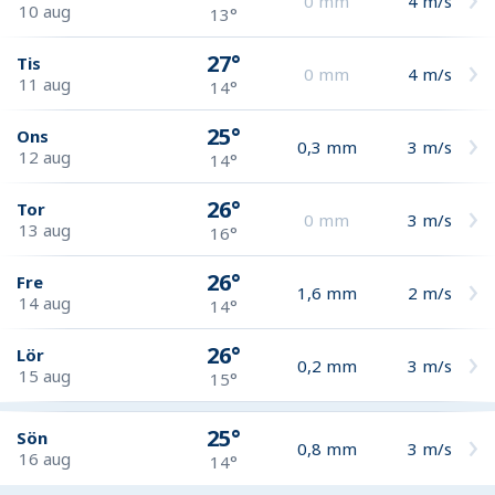
0
mm
4
m/s
10 aug
13°
27°
Tis
0
mm
4
m/s
11 aug
14°
25°
Ons
0,3
mm
3
m/s
12 aug
14°
26°
Tor
0
mm
3
m/s
13 aug
16°
26°
Fre
1,6
mm
2
m/s
14 aug
14°
26°
Lör
0,2
mm
3
m/s
15 aug
15°
25°
Sön
0,8
mm
3
m/s
16 aug
14°