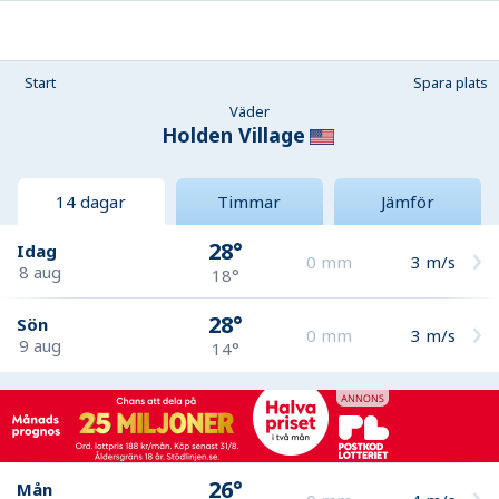
Start
Spara plats
Väder
Holden Village
14 dagar
Timmar
Jämför
28°
Idag
0
mm
3
m/s
8 aug
18°
28°
Sön
0
mm
3
m/s
9 aug
14°
26°
Mån