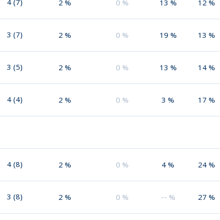
4
(
7
)
2
%
0
%
13
%
12
%
3
(
7
)
2
%
0
%
19
%
13
%
3
(
5
)
2
%
0
%
13
%
14
%
4
(
4
)
2
%
0
%
3
%
17
%
4
(
8
)
2
%
0
%
4
%
24
%
3
(
8
)
2
%
0
%
--
%
27
%