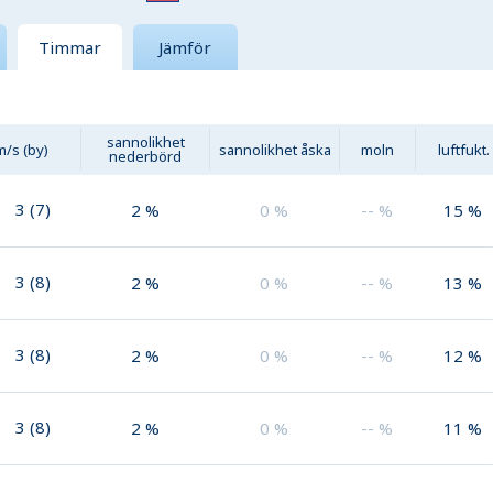
Timmar
Jämför
sannolikhet
m/s (by)
sannolikhet åska
moln
luftfukt.
nederbörd
3
(
7
)
2
%
0
%
--
%
15
%
3
(
8
)
2
%
0
%
--
%
13
%
3
(
8
)
2
%
0
%
--
%
12
%
3
(
8
)
2
%
0
%
--
%
11
%