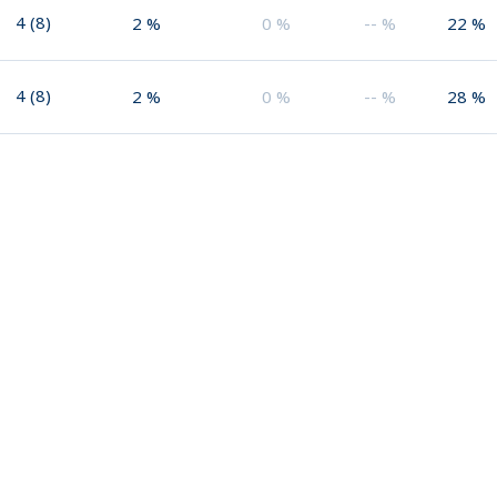
4
(
8
)
2
%
0
%
--
%
22
%
4
(
8
)
2
%
0
%
--
%
28
%