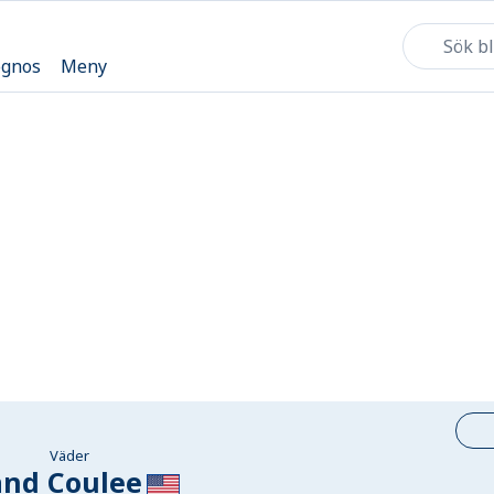
ognos
Meny
Väder
and Coulee