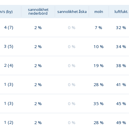
sannolikhet
m/s (by)
sannolikhet åska
moln
luftfukt.
nederbörd
4
(
7
)
2
%
0
%
7
%
32
%
3
(
5
)
2
%
0
%
10
%
34
%
2
(
4
)
2
%
0
%
19
%
38
%
1
(
3
)
2
%
0
%
28
%
41
%
1
(
3
)
2
%
0
%
35
%
45
%
1
(
2
)
2
%
0
%
28
%
49
%