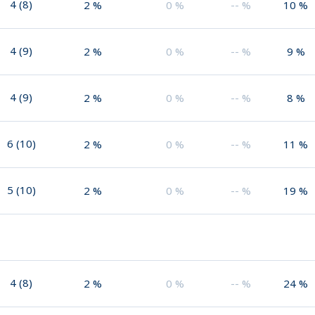
4
(
8
)
2
%
0
%
--
%
10
%
4
(
9
)
2
%
0
%
--
%
9
%
4
(
9
)
2
%
0
%
--
%
8
%
6
(
10
)
2
%
0
%
--
%
11
%
5
(
10
)
2
%
0
%
--
%
19
%
4
(
8
)
2
%
0
%
--
%
24
%