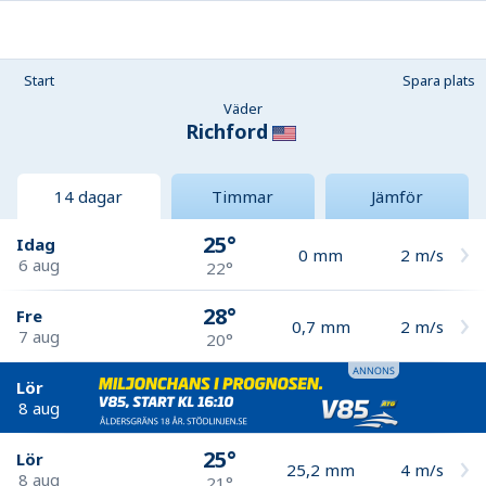
Start
Spara plats
Väder
Richford
14 dagar
Timmar
Jämför
25°
Idag
0
mm
2
m/s
6 aug
22°
28°
Fre
0,7
mm
2
m/s
7 aug
20°
Lör
8 aug
25°
Lör
25,2
mm
4
m/s
8 aug
21°