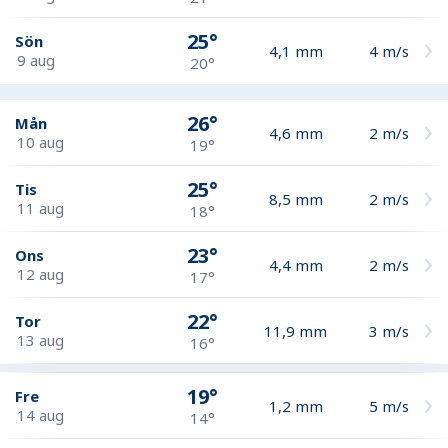
25°
Sön
4,1
mm
4
m/s
9 aug
20°
26°
Mån
4,6
mm
2
m/s
10 aug
19°
25°
Tis
8,5
mm
2
m/s
11 aug
18°
23°
Ons
4,4
mm
2
m/s
12 aug
17°
22°
Tor
11,9
mm
3
m/s
13 aug
16°
19°
Fre
1,2
mm
5
m/s
14 aug
14°