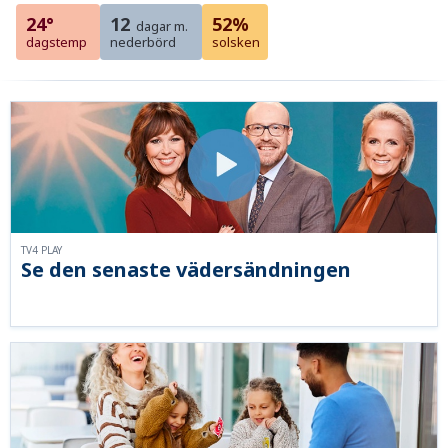
24°
12
52%
dagar m.
dagstemp
nederbörd
solsken
TV4 PLAY
Se den senaste vädersändningen