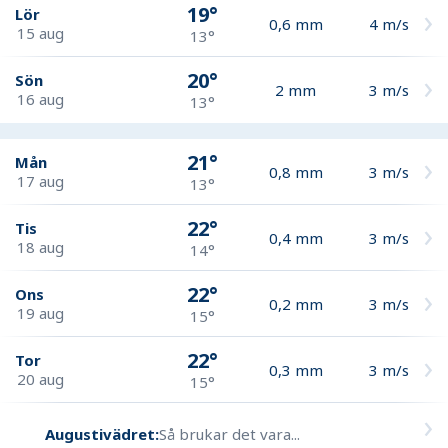
19°
Lör
0,6
mm
4
m/s
15 aug
13°
20°
Sön
2
mm
3
m/s
16 aug
13°
21°
Mån
0,8
mm
3
m/s
17 aug
13°
22°
Tis
0,4
mm
3
m/s
18 aug
14°
22°
Ons
0,2
mm
3
m/s
19 aug
15°
22°
Tor
0,3
mm
3
m/s
20 aug
15°
Augustivädret:
Så brukar det vara...