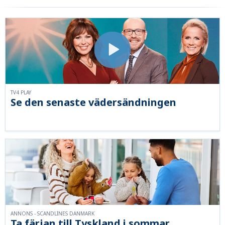
TV4 PLAY
Se den senaste vädersändningen
ANNONS - SCANDLINES DANMARK
Ta färjan till Tyskland i sommar