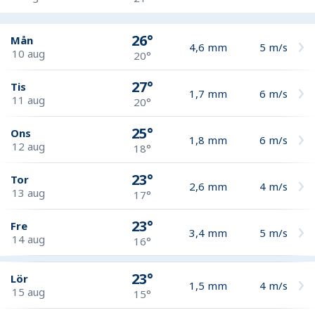
26°
Mån
4,6
mm
5
m/s
10 aug
20°
27°
Tis
1,7
mm
6
m/s
11 aug
20°
25°
Ons
1,8
mm
6
m/s
12 aug
18°
23°
Tor
2,6
mm
4
m/s
13 aug
17°
23°
Fre
3,4
mm
5
m/s
14 aug
16°
23°
Lör
1,5
mm
4
m/s
15 aug
15°