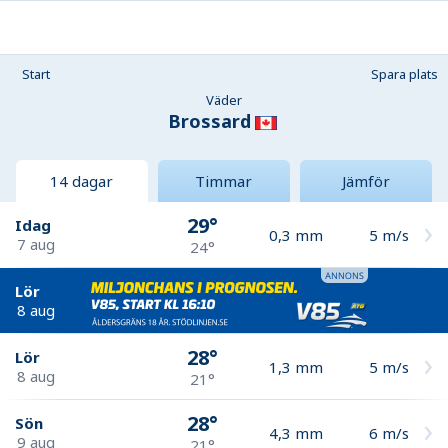
Start
Spara plats
Väder
Brossard
14 dagar
Timmar
Jämför
29°
Idag
0,3
mm
5
m/s
7 aug
24°
Lör
8 aug
28°
Lör
1,3
mm
5
m/s
8 aug
21°
28°
Sön
4,3
mm
6
m/s
9 aug
21°