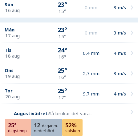
23°
Sön
0
mm
3
m/s
16 aug
15°
23°
Mån
0
mm
3
m/s
17 aug
15°
24°
Tis
0,4
mm
4
m/s
18 aug
16°
25°
Ons
2,7
mm
3
m/s
19 aug
16°
25°
Tor
9,7
mm
4
m/s
20 aug
17°
Augustivädret:
Så brukar det vara...
25°
12
52%
dagar m.
dagstemp
nederbörd
solsken