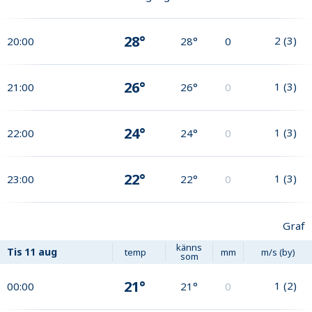
28°
2
(
3
)
20:00
28°
0
26°
1
(
3
)
21:00
26°
0
24°
1
(
3
)
22:00
24°
0
22°
1
(
3
)
23:00
22°
0
Graf
känns
Tis
11 aug
temp
mm
m/s (by)
som
21°
1
(
2
)
00:00
21°
0