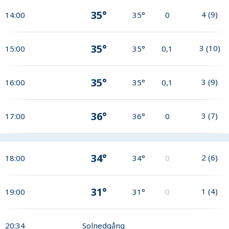
35°
4
(
9
)
14:00
35°
0
35°
3
(
10
)
15:00
35°
0,1
35°
3
(
9
)
16:00
35°
0,1
36°
3
(
7
)
17:00
36°
0
34°
2
(
6
)
18:00
34°
0
31°
1
(
4
)
19:00
31°
0
20:34
Solnedgång