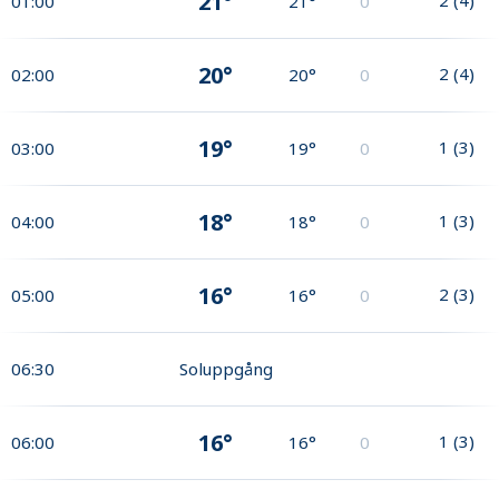
21°
01:00
21°
0
20°
2
(
4
)
02:00
20°
0
19°
1
(
3
)
03:00
19°
0
18°
1
(
3
)
04:00
18°
0
16°
2
(
3
)
05:00
16°
0
06:30
Soluppgång
16°
1
(
3
)
06:00
16°
0