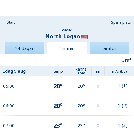
Start
Spara plats
Väder
North Logan
14 dagar
Timmar
Jämför
Graf
känns
Idag
9 aug
temp
mm
m/s (by)
som
20°
1
(
1
)
05:00
20°
0
20°
1
(
2
)
06:00
20°
0
23°
1
(
3
)
07:00
23°
0