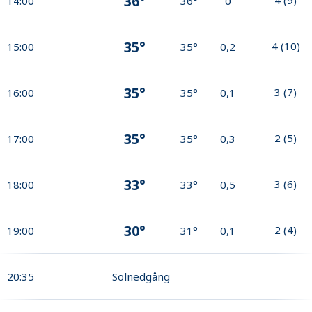
36°
14:00
36°
0
35°
4
(
10
)
15:00
35°
0,2
35°
3
(
7
)
16:00
35°
0,1
35°
2
(
5
)
17:00
35°
0,3
33°
3
(
6
)
18:00
33°
0,5
30°
2
(
4
)
19:00
31°
0,1
20:35
Solnedgång