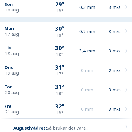
29°
Sön
0,2
mm
3
m/s
16 aug
18°
30°
Mån
0,7
mm
3
m/s
17 aug
18°
30°
Tis
3,4
mm
3
m/s
18 aug
18°
31°
Ons
0
mm
2
m/s
19 aug
17°
31°
Tor
0
mm
3
m/s
20 aug
18°
32°
Fre
0
mm
3
m/s
21 aug
18°
Augustivädret:
Så brukar det vara...