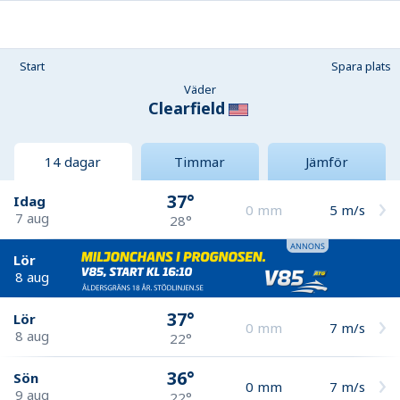
Start
Spara plats
Väder
Clearfield
14 dagar
Timmar
Jämför
37°
Idag
0
mm
5
m/s
7 aug
28°
Lör
8 aug
37°
Lör
0
mm
7
m/s
8 aug
22°
36°
Sön
0
mm
7
m/s
9 aug
22°