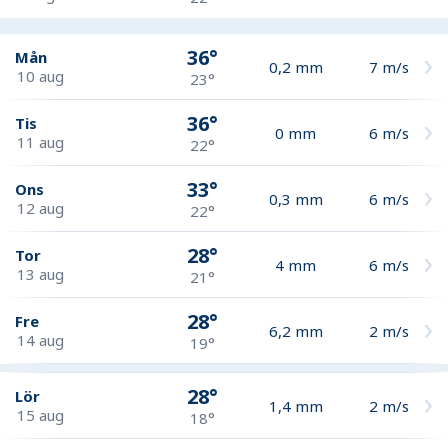
36°
Mån
0,2
mm
7
m/s
10 aug
23°
36°
Tis
0
mm
6
m/s
11 aug
22°
33°
Ons
0,3
mm
6
m/s
12 aug
22°
28°
Tor
4
mm
6
m/s
13 aug
21°
28°
Fre
6,2
mm
2
m/s
14 aug
19°
28°
Lör
1,4
mm
2
m/s
15 aug
18°