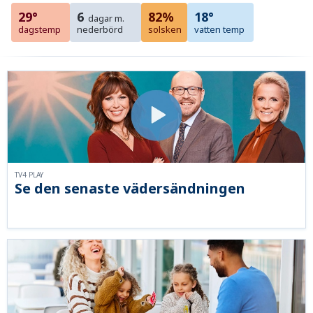
29°
6
82%
18°
dagar m.
dagstemp
nederbörd
solsken
vatten temp
TV4 PLAY
Se den senaste vädersändningen