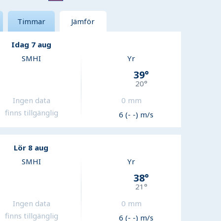
Timmar
Jämför
Idag 7 aug
SMHI
Yr
39
°
20
°
Ingen data
0
mm
finns tillgänglig
6 (- -) m/s
Lör 8 aug
SMHI
Yr
38
°
21
°
Ingen data
0
mm
finns tillgänglig
6 (- -) m/s