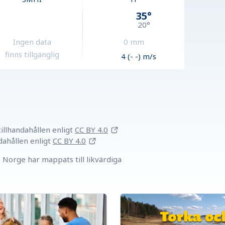
35
°
20
°
Ingen data
0
mm
finns tillgänglig
4 (- -) m/s
llhandahållen
enligt
CC BY 4.0
dahållen
enligt
CC BY 4.0
Norge har mappats till likvärdiga