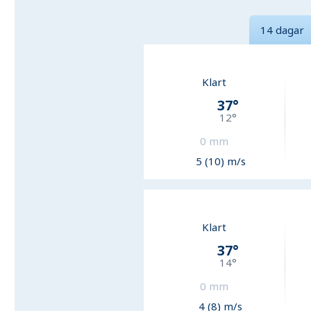
14 dagar
Klart
37
°
12
°
0
mm
5 (10) m/s
Klart
37
°
14
°
0
mm
4 (8) m/s