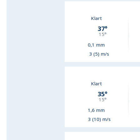
Klart
37
°
15
°
0,1
mm
3 (5) m/s
Klart
35
°
15
°
1,6
mm
3 (10) m/s