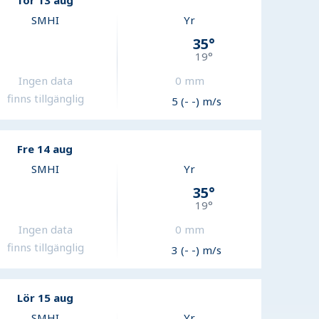
Tor 13 aug
SMHI
Yr
35
°
19
°
Ingen data
0
mm
finns tillgänglig
5 (- -) m/s
Fre 14 aug
SMHI
Yr
35
°
19
°
Ingen data
0
mm
finns tillgänglig
3 (- -) m/s
Lör 15 aug
SMHI
Yr