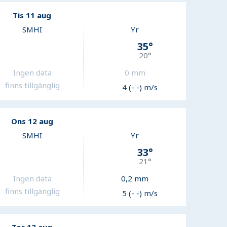
Tis 11 aug
SMHI
Yr
35
°
20
°
Ingen data
0
mm
finns tillgänglig
4 (- -) m/s
Ons 12 aug
SMHI
Yr
33
°
21
°
Ingen data
0,2
mm
finns tillgänglig
5 (- -) m/s