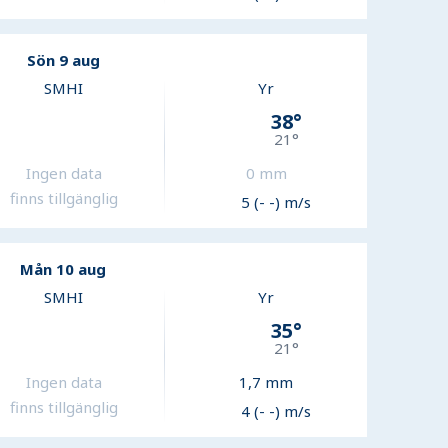
Sön 9 aug
SMHI
Yr
38
°
21
°
Ingen data
0
mm
finns tillgänglig
5 (- -) m/s
Mån 10 aug
SMHI
Yr
35
°
21
°
Ingen data
1,7
mm
finns tillgänglig
4 (- -) m/s