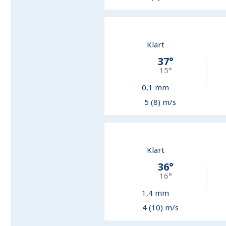
Klart
37
°
15
°
0,1
mm
5 (8) m/s
Klart
36
°
16
°
1,4
mm
4 (10) m/s