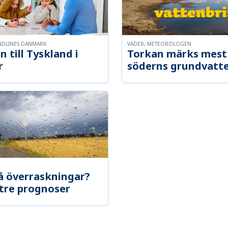
NDLINES DANMARK
VÄDER, METEOROLOGEN
n till Tyskland i
Torkan märks mest 
r
söderns grundvatt
å överraskningar?
tre prognoser