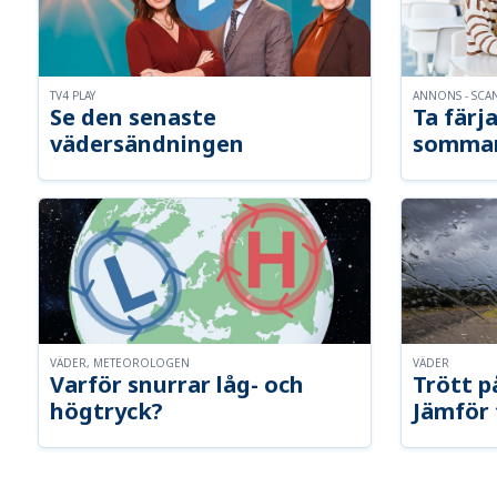
TV4 PLAY
ANNONS - SCA
Se den senaste
Ta färja
vädersändningen
somma
VÄDER, METEOROLOGEN
VÄDER
Varför snurrar låg- och
Trött p
högtryck?
Jämför 