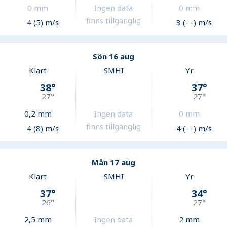
0
mm
Ingen data
0
mm
finns tillgänglig
4 (5) m/s
3 (- -) m/s
Sön 16 aug
Klart
SMHI
Yr
38
°
37
°
27
°
27
°
0,2
mm
Ingen data
0
mm
finns tillgänglig
4 (8) m/s
4 (- -) m/s
Mån 17 aug
Klart
SMHI
Yr
37
°
34
°
26
°
27
°
2,5
mm
Ingen data
2
mm