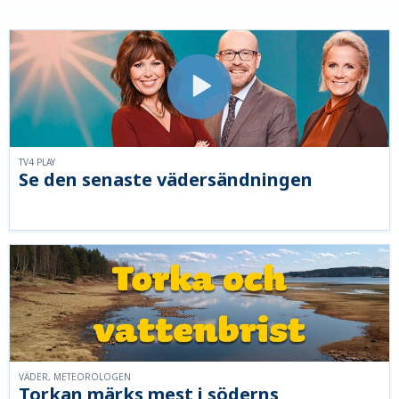
TV4 PLAY
Se den senaste vädersändningen
VÄDER, METEOROLOGEN
Torkan märks mest i söderns