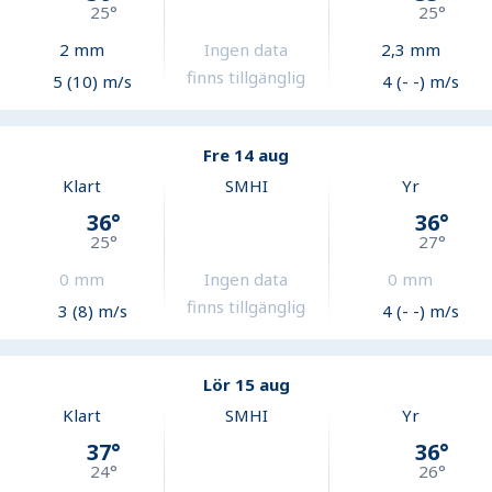
25
°
25
°
2
mm
Ingen data
2,3
mm
finns tillgänglig
5 (10) m/s
4 (- -) m/s
Fre 14 aug
Klart
SMHI
Yr
36
°
36
°
25
°
27
°
0
mm
Ingen data
0
mm
finns tillgänglig
3 (8) m/s
4 (- -) m/s
Lör 15 aug
Klart
SMHI
Yr
37
°
36
°
24
°
26
°