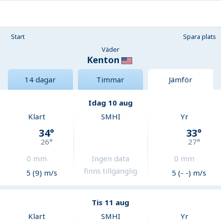
Start
Spara plats
Väder
Kenton
14 dagar
Timmar
Jämför
Idag 10 aug
Klart
SMHI
Yr
34
°
33
°
26
°
27
°
0
mm
Ingen data
0
mm
finns tillgänglig
5 (9) m/s
5 (- -) m/s
Tis 11 aug
Klart
SMHI
Yr