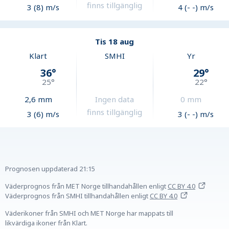
finns tillgänglig
3 (8) m/s
4 (- -) m/s
Tis 18 aug
Klart
SMHI
Yr
36
°
29
°
25
°
22
°
2,6
mm
Ingen data
0
mm
finns tillgänglig
3 (6) m/s
3 (- -) m/s
Prognosen uppdaterad
21:15
Väderprognos från MET Norge tillhandahållen
enligt
CC BY 4.0
Väderprognos från SMHI tillhandahållen
enligt
CC BY 4.0
Väderikoner från SMHI och MET Norge har mappats till
likvärdiga ikoner från Klart.