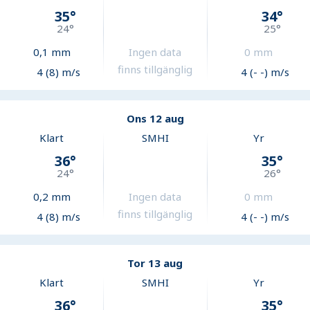
35
°
34
°
24
°
25
°
0,1
mm
Ingen data
0
mm
finns tillgänglig
4 (8) m/s
4 (- -) m/s
Ons 12 aug
Klart
SMHI
Yr
36
°
35
°
24
°
26
°
0,2
mm
Ingen data
0
mm
finns tillgänglig
4 (8) m/s
4 (- -) m/s
Tor 13 aug
Klart
SMHI
Yr
36
°
35
°