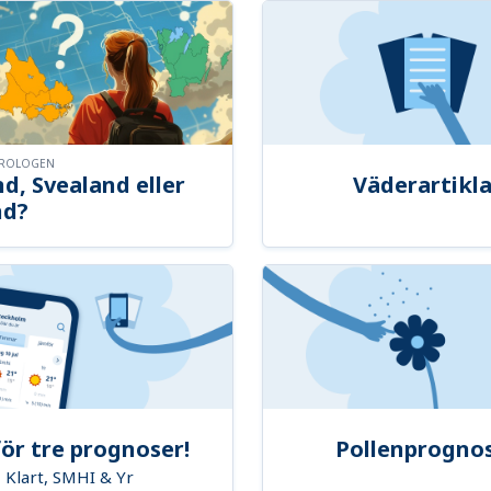
OROLOGEN
d, Svealand eller
Väderartikla
nd?
ör tre prognoser!
Pollenprogno
Klart, SMHI & Yr