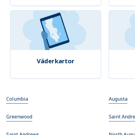
Väderkartor
Columbia
Augusta
Greenwood
Saint Andr
Saint Andrews
North Augu