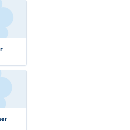
r
ser