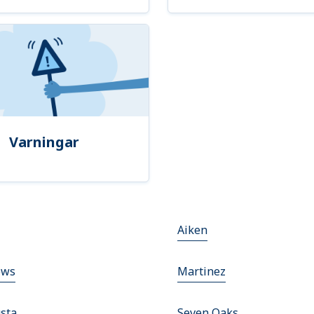
Varningar
Aiken
ews
Martinez
sta
Seven Oaks