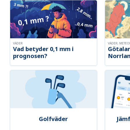
VÄDER
VÄDER, METE
Vad betyder 0,1 mm i
Götalan
prognosen?
Norrla
Golfväder
Jämf