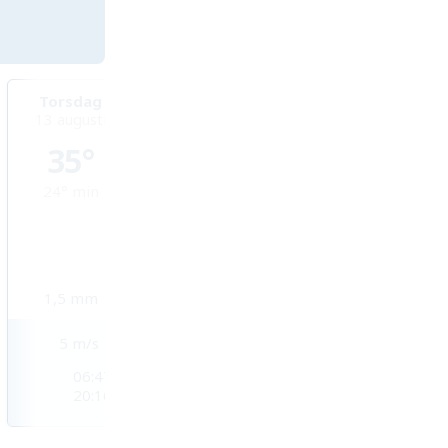
Torsdag
Fredag
Lördag
13 augusti
14 augusti
15 augusti
35°
34°
34°
24°
min
25°
min
25°
min
1,5
mm
1,4
mm
3,2
mm
5
m/s
3
m/s
3
m/s
06:47
06:48
06:48
20:16
20:15
20:14