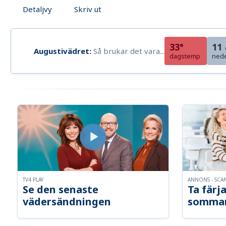
Detaljvy
Skriv ut
33°
11
Augustivädret:
Så brukar det vara...
dagstemp
ned
TV4 PLAY
ANNONS - SCA
Se den senaste
Ta färja
vädersändningen
somma