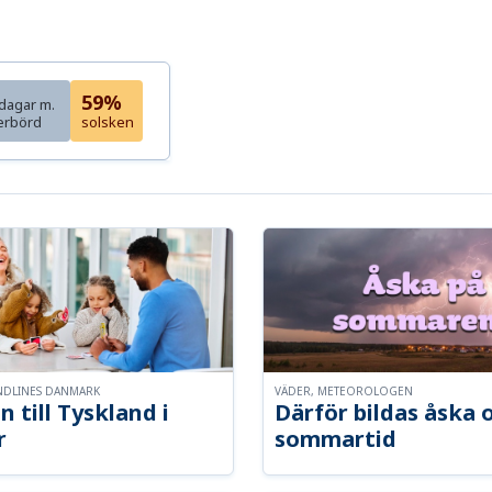
59%
dagar m.
erbörd
solsken
NDLINES DANMARK
VÄDER, METEOROLOGEN
n till Tyskland i
Därför bildas åska 
r
sommartid