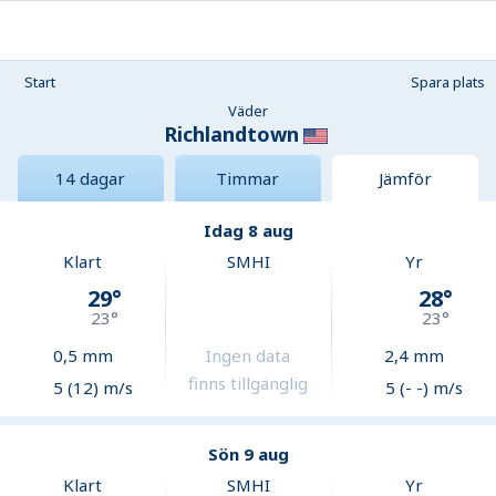
Start
Spara plats
Väder
Richlandtown
14 dagar
Timmar
Jämför
Idag 8 aug
Klart
SMHI
Yr
29
°
28
°
23
°
23
°
0,5
mm
Ingen data
2,4
mm
finns tillgänglig
5 (12) m/s
5 (- -) m/s
Sön 9 aug
Klart
SMHI
Yr