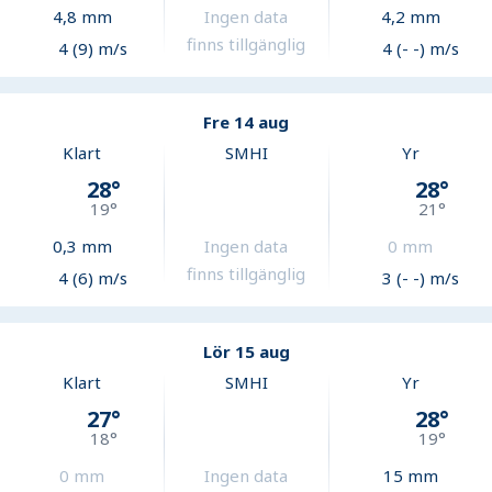
4,8
mm
Ingen data
4,2
mm
finns tillgänglig
4 (9) m/s
4 (- -) m/s
Fre 14 aug
Klart
SMHI
Yr
28
°
28
°
19
°
21
°
0,3
mm
Ingen data
0
mm
finns tillgänglig
4 (6) m/s
3 (- -) m/s
Lör 15 aug
Klart
SMHI
Yr
27
°
28
°
18
°
19
°
0
mm
Ingen data
15
mm