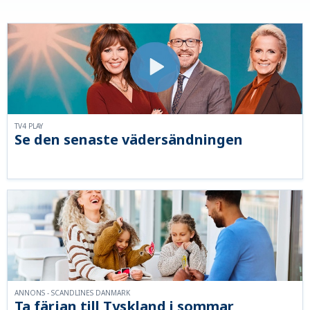
TV4 PLAY
Se den senaste vädersändningen
ANNONS - SCANDLINES DANMARK
Ta färjan till Tyskland i sommar