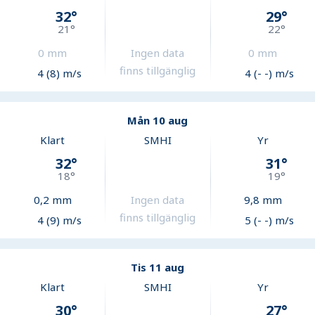
32
°
29
°
21
°
22
°
0
mm
Ingen data
0
mm
finns tillgänglig
4 (8) m/s
4 (- -) m/s
Mån 10 aug
Klart
SMHI
Yr
32
°
31
°
18
°
19
°
0,2
mm
Ingen data
9,8
mm
finns tillgänglig
4 (9) m/s
5 (- -) m/s
Tis 11 aug
Klart
SMHI
Yr
30
°
27
°