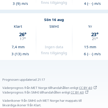
finns tillgänglig
3 (9) m/s
4 (- -) m/s
Sön 16 aug
Klart
SMHI
Yr
26
°
23
°
17
°
21
°
7,4
mm
Ingen data
15
mm
finns tillgänglig
3 (13) m/s
6 (- -) m/s
Prognosen uppdaterad
21:17
Väderprognos från MET Norge tillhandahållen
enligt
CC BY 4.0
Väderprognos från SMHI tillhandahållen
enligt
CC BY 4.0
Väderikoner från SMHI och MET Norge har mappats till
likvärdiga ikoner från Klart.