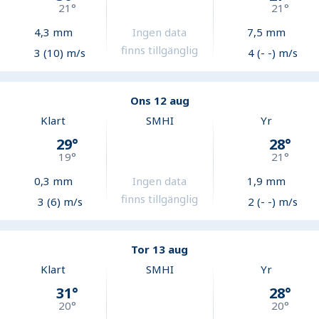
21
°
21
°
4,3
mm
Ingen data
7,5
mm
finns tillgänglig
3 (10) m/s
4 (- -) m/s
Ons 12 aug
Klart
SMHI
Yr
29
°
28
°
19
°
21
°
0,3
mm
Ingen data
1,9
mm
finns tillgänglig
3 (6) m/s
2 (- -) m/s
Tor 13 aug
Klart
SMHI
Yr
31
°
28
°
20
°
20
°