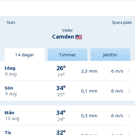
Start
Spara plats
Väder
Camden
14 dagar
Timmar
Jämför
26°
Idag
2,3
mm
6
m/s
8 aug
24°
34°
Sön
0,1
mm
6
m/s
9 aug
25°
34°
Mån
0,3
mm
6
m/s
10 aug
24°
32°
Tis