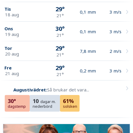
29°
Tis
0,1
mm
3
m/s
18 aug
21°
30°
Ons
0,1
mm
3
m/s
19 aug
21°
29°
Tor
7,8
mm
2
m/s
20 aug
21°
29°
Fre
0,2
mm
3
m/s
21 aug
21°
Augustivädret:
Så brukar det vara...
30°
10
61%
dagar m.
dagstemp
nederbörd
solsken