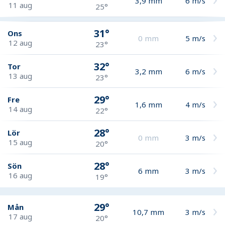
3,9
mm
6
m/s
11 aug
25°
31°
Ons
0
mm
5
m/s
12 aug
23°
32°
Tor
3,2
mm
6
m/s
13 aug
23°
29°
Fre
1,6
mm
4
m/s
14 aug
22°
28°
Lör
0
mm
3
m/s
15 aug
20°
28°
Sön
6
mm
3
m/s
16 aug
19°
29°
Mån
10,7
mm
3
m/s
17 aug
20°