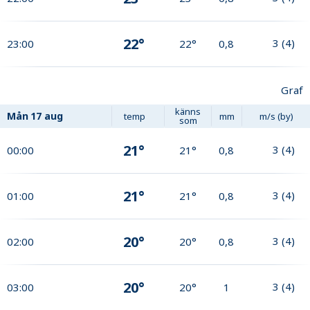
22°
3
(
4
)
23:00
22°
0,8
Graf
känns
Mån
17 aug
temp
mm
m/s (by)
som
21°
3
(
4
)
00:00
21°
0,8
21°
3
(
4
)
01:00
21°
0,8
20°
3
(
4
)
02:00
20°
0,8
20°
3
(
4
)
03:00
20°
1