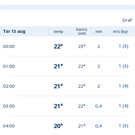
Graf
känns
Tor
13 aug
temp
mm
m/s (by)
som
22°
1
(
3
)
00:00
23°
2
21°
1
(
3
)
01:00
22°
2
21°
1
(
4
)
02:00
22°
2
21°
1
(
4
)
03:00
22°
0,4
20°
1
(
3
)
04:00
21°
0,4