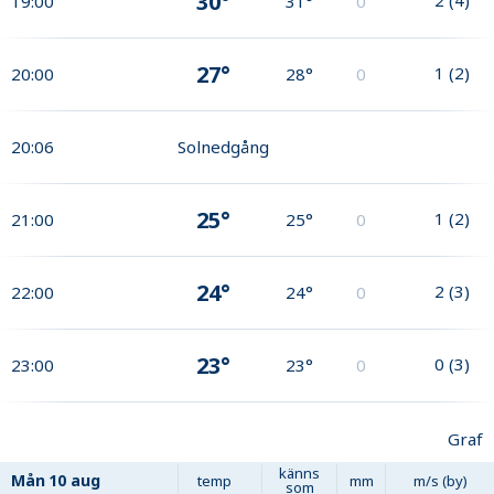
30°
19:00
31°
0
27°
1
(
2
)
20:00
28°
0
20:06
Solnedgång
25°
1
(
2
)
21:00
25°
0
24°
2
(
3
)
22:00
24°
0
23°
0
(
3
)
23:00
23°
0
Graf
känns
Mån
10 aug
temp
mm
m/s (by)
som