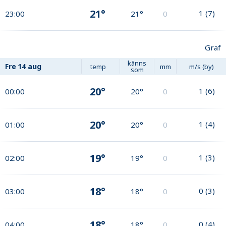
21°
1
(
7
)
23:00
21°
0
Graf
känns
Fre
14 aug
temp
mm
m/s (by)
som
20°
1
(
6
)
00:00
20°
0
20°
1
(
4
)
01:00
20°
0
19°
1
(
3
)
02:00
19°
0
18°
0
(
3
)
03:00
18°
0
18°
0
(
4
)
04:00
18°
0