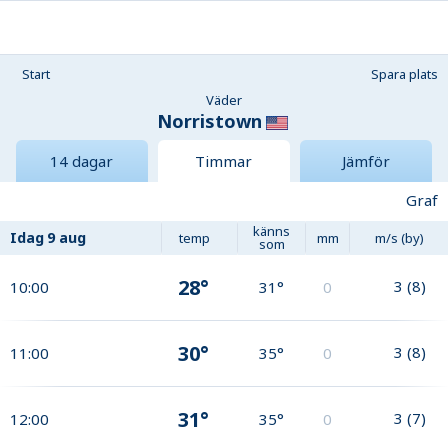
Start
Spara plats
Väder
Norristown
14 dagar
Timmar
Jämför
Graf
känns
Idag
9 aug
temp
mm
m/s (by)
som
28°
3
(
8
)
10:00
31°
0
30°
3
(
8
)
11:00
35°
0
31°
3
(
7
)
12:00
35°
0