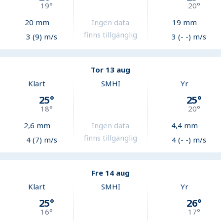
19
°
20
°
20
mm
Ingen data
19
mm
finns tillgänglig
3 (9) m/s
3 (- -) m/s
Tor 13 aug
Klart
SMHI
Yr
25
°
25
°
18
°
20
°
2,6
mm
Ingen data
4,4
mm
finns tillgänglig
4 (7) m/s
4 (- -) m/s
Fre 14 aug
Klart
SMHI
Yr
25
°
26
°
16
°
17
°