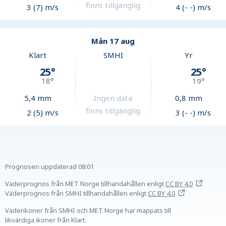
finns tillgänglig
3 (7) m/s
4 (- -) m/s
Mån 17 aug
Klart
SMHI
Yr
25
°
25
°
18
°
19
°
5,4
mm
Ingen data
0,8
mm
finns tillgänglig
2 (5) m/s
3 (- -) m/s
Prognosen uppdaterad
08:01
Väderprognos från MET Norge tillhandahållen
enligt
CC BY 4.0
Väderprognos från SMHI tillhandahållen
enligt
CC BY 4.0
Väderikoner från SMHI och MET Norge har mappats till
likvärdiga ikoner från Klart.