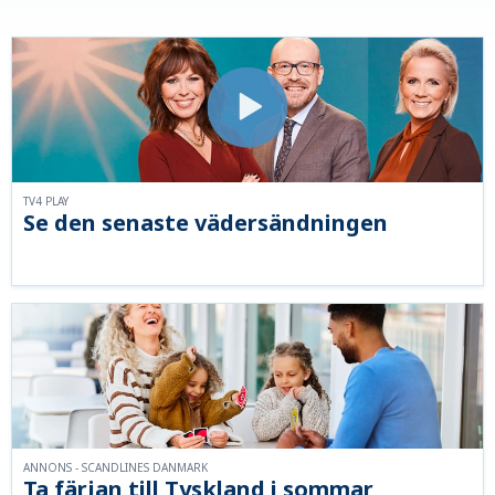
TV4 PLAY
Se den senaste vädersändningen
ANNONS - SCANDLINES DANMARK
Ta färjan till Tyskland i sommar