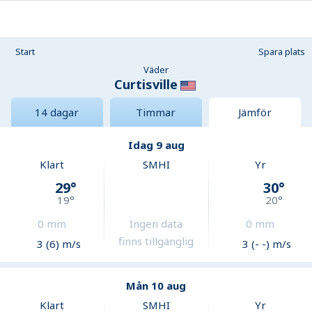
Start
Spara plats
Väder
Curtisville
14 dagar
Timmar
Jämför
Idag 9 aug
Klart
SMHI
Yr
29
°
30
°
19
°
20
°
0
mm
Ingen data
0
mm
finns tillgänglig
3 (6) m/s
3 (- -) m/s
Mån 10 aug
Klart
SMHI
Yr