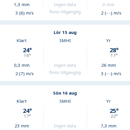
1,3
mm
Ingen data
0
mm
finns tillgänglig
3 (6) m/s
2 (- -) m/s
Lör 15 aug
Klart
SMHI
Yr
24
°
28
°
16
°
17
°
0,3
mm
Ingen data
26
mm
finns tillgänglig
2 (7) m/s
3 (- -) m/s
Sön 16 aug
Klart
SMHI
Yr
24
°
25
°
17
°
22
°
23
mm
Ingen data
7,3
mm