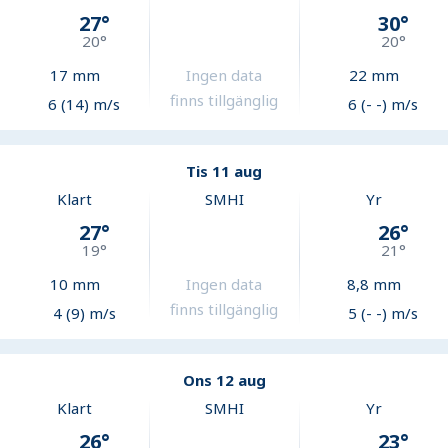
27
°
30
°
20
°
20
°
17
mm
Ingen data
22
mm
finns tillgänglig
6 (14) m/s
6 (- -) m/s
Tis 11 aug
Klart
SMHI
Yr
27
°
26
°
19
°
21
°
10
mm
Ingen data
8,8
mm
finns tillgänglig
4 (9) m/s
5 (- -) m/s
Ons 12 aug
Klart
SMHI
Yr
26
°
23
°