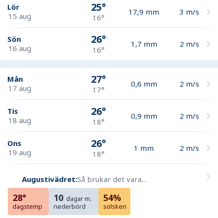
25°
Lör
17,9
mm
3
m/s
15 aug
16°
26°
Sön
1,7
mm
2
m/s
16 aug
16°
27°
Mån
0,6
mm
2
m/s
17 aug
17°
26°
Tis
0,9
mm
2
m/s
18 aug
18°
26°
Ons
1
mm
2
m/s
19 aug
18°
Augustivädret:
Så brukar det vara...
28°
10
54%
dagar m.
dagstemp
nederbörd
solsken