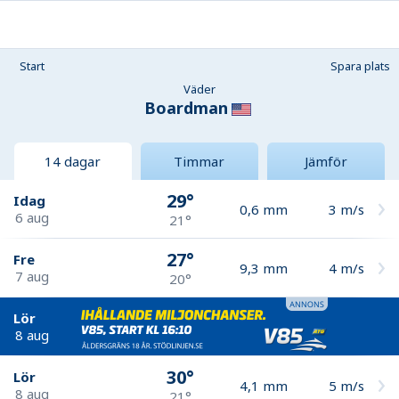
Start
Spara plats
Väder
Boardman
14 dagar
Timmar
Jämför
29°
Idag
0,6
mm
3
m/s
6 aug
21°
27°
Fre
9,3
mm
4
m/s
7 aug
20°
Lör
8 aug
30°
Lör
4,1
mm
5
m/s
8 aug
21°