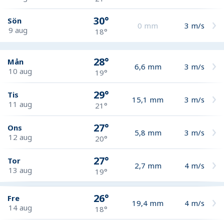
30°
Sön
0
mm
3
m/s
9 aug
18°
28°
Mån
6,6
mm
3
m/s
10 aug
19°
29°
Tis
15,1
mm
3
m/s
11 aug
21°
27°
Ons
5,8
mm
3
m/s
12 aug
20°
27°
Tor
2,7
mm
4
m/s
13 aug
19°
26°
Fre
19,4
mm
4
m/s
14 aug
18°