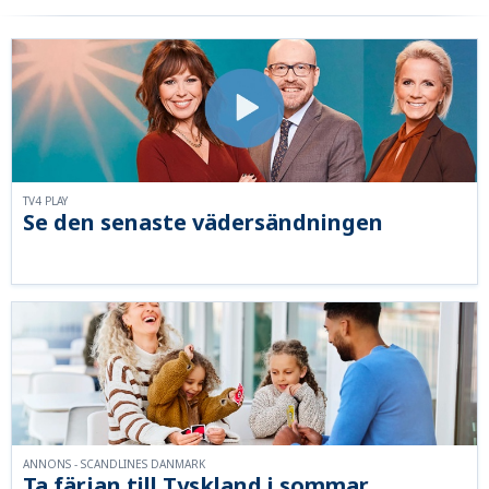
TV4 PLAY
Se den senaste vädersändningen
ANNONS - SCANDLINES DANMARK
Ta färjan till Tyskland i sommar