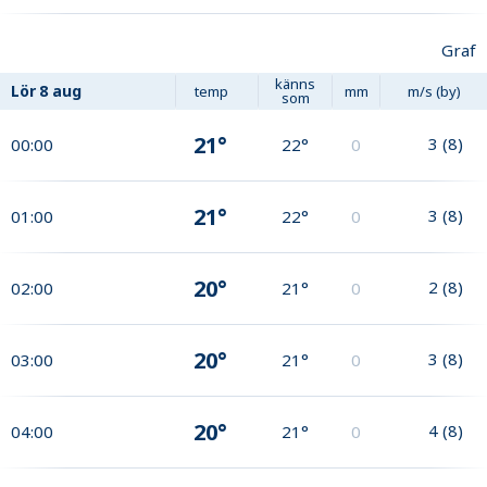
Graf
känns
Lör
8 aug
temp
mm
m/s (by)
som
21°
3
(
8
)
00:00
22°
0
21°
3
(
8
)
01:00
22°
0
20°
2
(
8
)
02:00
21°
0
20°
3
(
8
)
03:00
21°
0
20°
4
(
8
)
04:00
21°
0