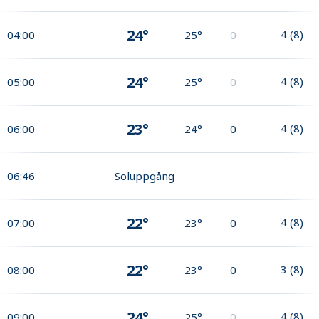
24°
4
(
8
)
04:00
25°
0
24°
4
(
8
)
05:00
25°
0
23°
4
(
8
)
06:00
24°
0
06:46
Soluppgång
22°
4
(
8
)
07:00
23°
0
22°
3
(
8
)
08:00
23°
0
24°
4
(
8
)
09:00
25°
0