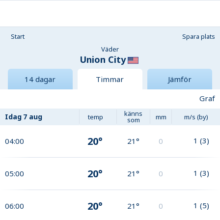
Start
Spara plats
Väder
Union City
14 dagar
Timmar
Jämför
Graf
känns
Idag
7 aug
temp
mm
m/s (by)
som
20°
1
(
3
)
04:00
21°
0
20°
1
(
3
)
05:00
21°
0
20°
1
(
5
)
06:00
21°
0