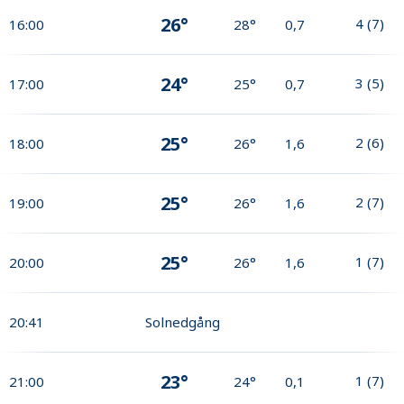
26°
4
(
7
)
16:00
28°
0,7
24°
3
(
5
)
17:00
25°
0,7
25°
2
(
6
)
18:00
26°
1,6
25°
2
(
7
)
19:00
26°
1,6
25°
1
(
7
)
20:00
26°
1,6
20:41
Solnedgång
23°
1
(
7
)
21:00
24°
0,1