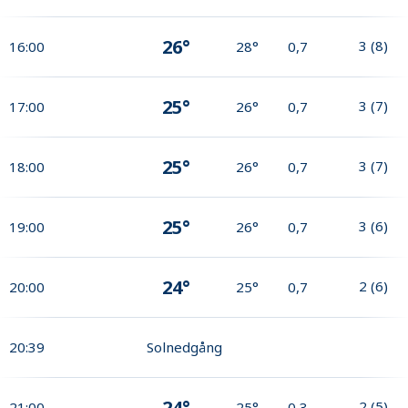
26°
3
(
8
)
16:00
28°
0,7
25°
3
(
7
)
17:00
26°
0,7
25°
3
(
7
)
18:00
26°
0,7
25°
3
(
6
)
19:00
26°
0,7
24°
2
(
6
)
20:00
25°
0,7
20:39
Solnedgång
24°
2
(
5
)
21:00
25°
0,3