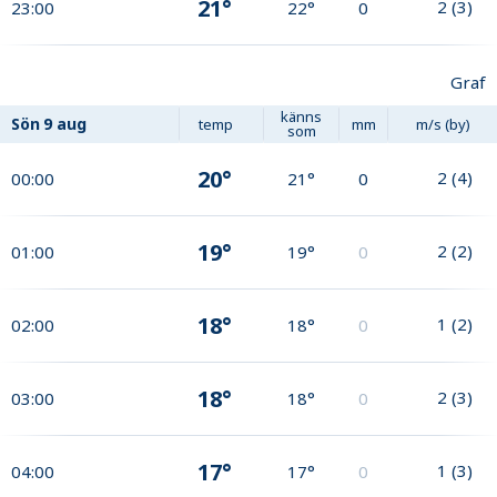
21°
2
(
3
)
23:00
22°
0
Graf
känns
Sön
9 aug
temp
mm
m/s (by)
som
20°
2
(
4
)
00:00
21°
0
19°
2
(
2
)
01:00
19°
0
18°
1
(
2
)
02:00
18°
0
18°
2
(
3
)
03:00
18°
0
17°
1
(
3
)
04:00
17°
0