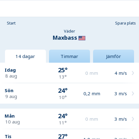
Start
Spara plats
Väder
Maxbass
14 dagar
Timmar
Jämför
25°
Idag
0
mm
4
m/s
8 aug
13°
24°
Sön
0,2
mm
3
m/s
9 aug
10°
24°
Mån
0
mm
3
m/s
10 aug
11°
27°
Tis