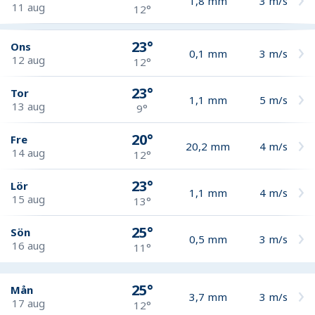
1,8
mm
3
m/s
11 aug
12°
23°
Ons
0,1
mm
3
m/s
12 aug
12°
23°
Tor
1,1
mm
5
m/s
13 aug
9°
20°
Fre
20,2
mm
4
m/s
14 aug
12°
23°
Lör
1,1
mm
4
m/s
15 aug
13°
25°
Sön
0,5
mm
3
m/s
16 aug
11°
25°
Mån
3,7
mm
3
m/s
17 aug
12°