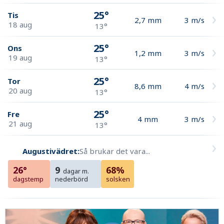
25°
Tis
2,7
mm
3
m/s
18 aug
13°
25°
Ons
1,2
mm
3
m/s
19 aug
13°
25°
Tor
8,6
mm
4
m/s
20 aug
13°
25°
Fre
4
mm
3
m/s
21 aug
13°
Augustivädret:
Så brukar det vara...
26°
9
68%
dagar m.
dagstemp
nederbörd
solsken