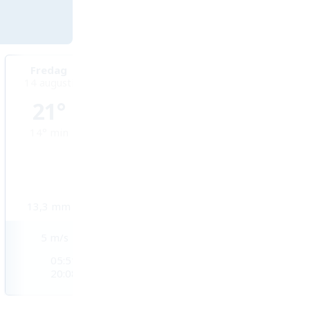
Fredag
Lördag
Söndag
14 augusti
15 augusti
16 augusti
21°
23°
25°
14°
min
13°
min
13°
min
13,3
mm
0,1
mm
2,6
mm
5
m/s
4
m/s
3
m/s
05:51
05:52
05:54
20:08
20:07
20:05