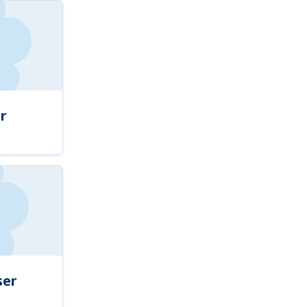
r
ser