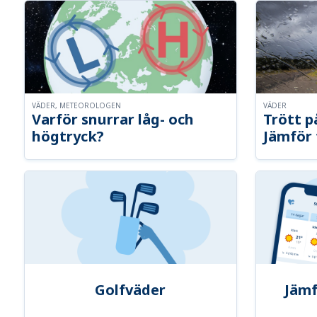
VÄDER, METEOROLOGEN
VÄDER
Varför snurrar låg- och
Trött p
högtryck?
Jämför 
Golfväder
Jämf