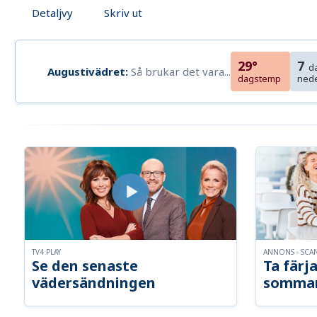
Detaljvy
Skriv ut
29°
7
d
Augustivädret:
Så brukar det vara...
dagstemp
ned
TV4 PLAY
ANNONS - SCA
Se den senaste
Ta färja
vädersändningen
somma