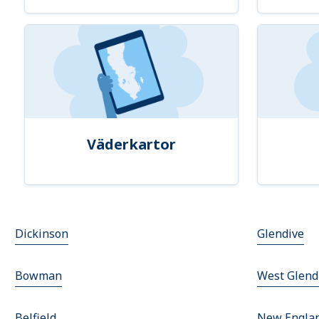
Väderkartor
Dickinson
Glendive
Bowman
West Glend
Belfield
New Engla