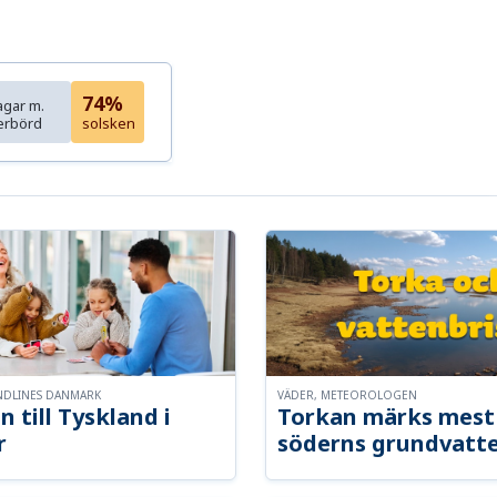
74%
agar m.
erbörd
solsken
NDLINES DANMARK
VÄDER, METEOROLOGEN
n till Tyskland i
Torkan märks mest 
r
söderns grundvatt