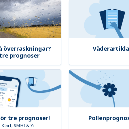
å överraskningar?
Väderartikla
tre prognoser
ör tre prognoser!
Pollenprogno
Klart, SMHI & Yr