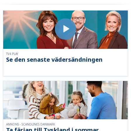
TV4 PLAY
Se den senaste vädersändningen
ANNONS - SCANDLINES DANMARK
Ta färjan till Tyskland i sommar