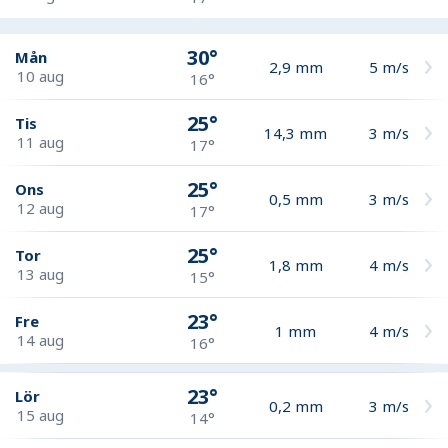
30°
Mån
2,9
mm
5
m/s
10 aug
16°
25°
Tis
14,3
mm
3
m/s
11 aug
17°
25°
Ons
0,5
mm
3
m/s
12 aug
17°
25°
Tor
1,8
mm
4
m/s
13 aug
15°
23°
Fre
1
mm
4
m/s
14 aug
16°
23°
Lör
0,2
mm
3
m/s
15 aug
14°