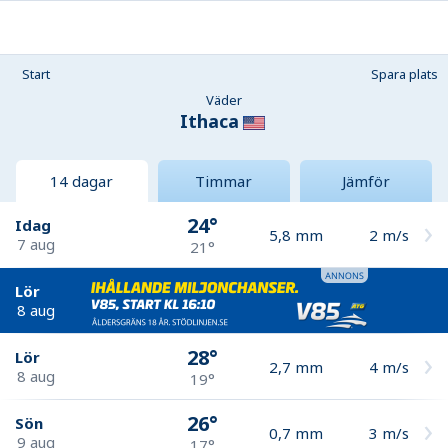
Start
Spara plats
Väder
Ithaca
14 dagar
Timmar
Jämför
24°
Idag
5,8
mm
2
m/s
7 aug
21°
Lör
8 aug
28°
Lör
2,7
mm
4
m/s
8 aug
19°
26°
Sön
0,7
mm
3
m/s
9 aug
17°