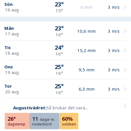
23°
Sön
0
mm
3
m/s
16 aug
15°
23°
Mån
10,6
mm
3
m/s
17 aug
16°
24°
Tis
15,2
mm
3
m/s
18 aug
16°
25°
Ons
9,5
mm
3
m/s
19 aug
16°
25°
Tor
6,3
mm
3
m/s
20 aug
16°
Augustivädret:
Så brukar det vara...
26°
11
60%
dagar m.
dagstemp
nederbörd
solsken