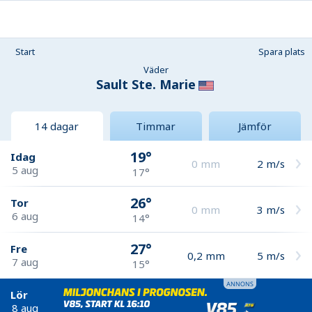
Start
Spara plats
Väder
Sault Ste. Marie
14 dagar
Timmar
Jämför
19°
Idag
0
mm
2
m/s
5 aug
17°
26°
Tor
0
mm
3
m/s
6 aug
14°
27°
Fre
0,2
mm
5
m/s
7 aug
15°
Lör
8 aug