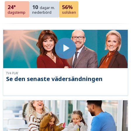
24°
10
56%
dagar m.
dagstemp
nederbörd
solsken
TV4 PLAY
Se den senaste vädersändningen