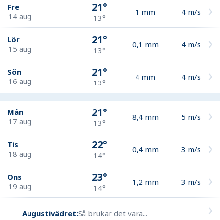
21°
Fre
1
mm
4
m/s
14 aug
13°
21°
Lör
0,1
mm
4
m/s
15 aug
13°
21°
Sön
4
mm
4
m/s
16 aug
13°
21°
Mån
8,4
mm
5
m/s
17 aug
13°
22°
Tis
0,4
mm
3
m/s
18 aug
14°
23°
Ons
1,2
mm
3
m/s
19 aug
14°
Augustivädret:
Så brukar det vara...