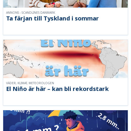
ANNONS - SCANDLINES DANMARK
Ta färjan till Tyskland i sommar
VÄDER, KLIMAT, METEOROLOGEN
El Niño är här – kan bli rekordstark