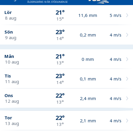
21°
Lör
11,6
mm
5
m/s
8 aug
15°
23°
Sön
0,2
mm
4
m/s
9 aug
14°
21°
Mån
0
mm
4
m/s
10 aug
13°
23°
Tis
0,1
mm
4
m/s
11 aug
14°
22°
Ons
2,4
mm
4
m/s
12 aug
13°
22°
Tor
2,1
mm
4
m/s
13 aug
13°