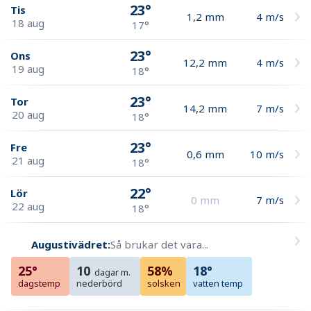
23°
Tis
1,2
mm
4
m/s
18 aug
17°
23°
Ons
12,2
mm
4
m/s
19 aug
18°
23°
Tor
14,2
mm
7
m/s
20 aug
18°
23°
Fre
0,6
mm
10
m/s
21 aug
18°
22°
Lör
0
mm
7
m/s
22 aug
18°
Augustivädret:
Så brukar det vara...
25°
10
58%
18°
dagar m.
dagstemp
nederbörd
solsken
vatten temp