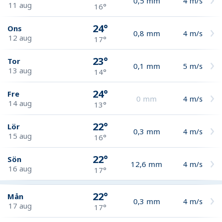
0,5
mm
4
m/s
11 aug
16°
24°
Ons
0,8
mm
4
m/s
12 aug
17°
23°
Tor
0,1
mm
5
m/s
13 aug
14°
24°
Fre
0
mm
4
m/s
14 aug
13°
22°
Lör
0,3
mm
4
m/s
15 aug
16°
22°
Sön
12,6
mm
4
m/s
16 aug
17°
22°
Mån
0,3
mm
4
m/s
17 aug
17°