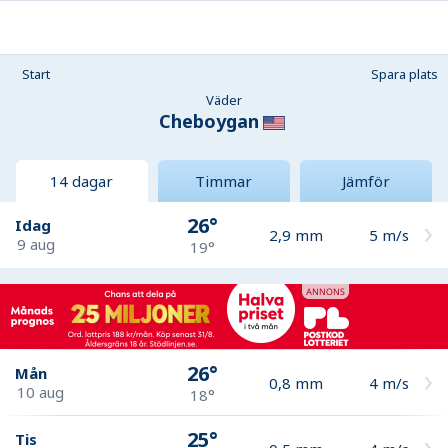
Start
Spara plats
Väder
Cheboygan
14 dagar
Timmar
Jämför
26°
Idag
2,9
mm
5
m/s
9 aug
19°
26°
Mån
0,8
mm
4
m/s
10 aug
18°
25°
Tis