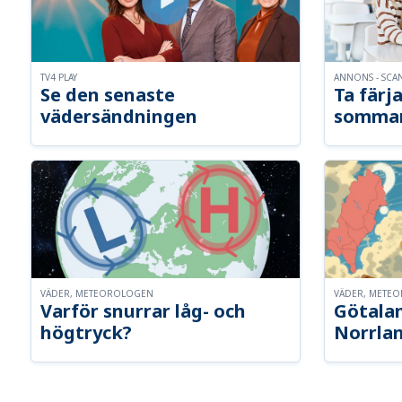
TV4 PLAY
ANNONS - SCA
Se den senaste
Ta färja
vädersändningen
somma
VÄDER, METEOROLOGEN
VÄDER, METE
Varför snurrar låg- och
Götalan
högtryck?
Norrla