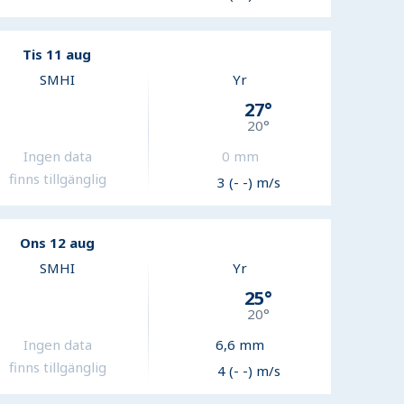
Tis 11 aug
SMHI
Yr
27
°
20
°
Ingen data
0
mm
finns tillgänglig
3 (- -) m/s
Ons 12 aug
SMHI
Yr
25
°
20
°
Ingen data
6,6
mm
finns tillgänglig
4 (- -) m/s