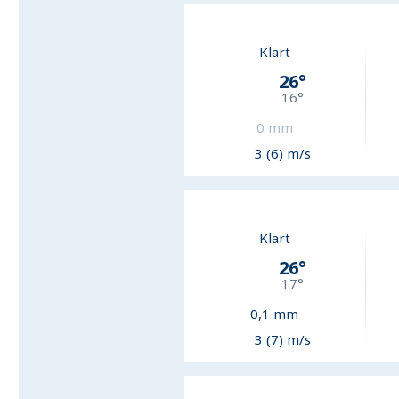
Klart
26
°
16
°
0
mm
3 (6) m/s
Klart
26
°
17
°
0,1
mm
3 (7) m/s