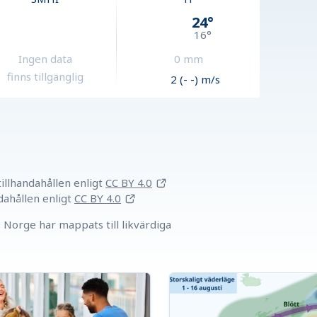
24
°
16
°
Ingen data
0
mm
finns tillgänglig
2 (- -) m/s
llhandahållen
enligt
CC BY 4.0
dahållen
enligt
CC BY 4.0
Norge har mappats till likvärdiga