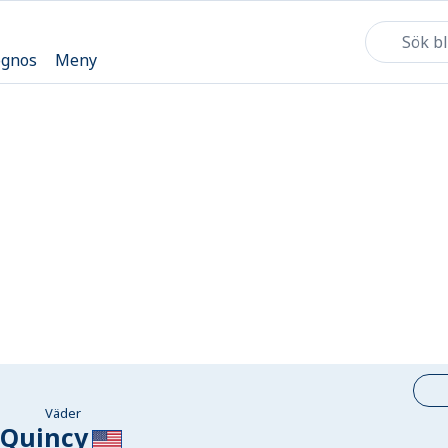
ognos
Meny
Väder
Quincy