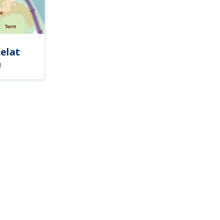
elat
a