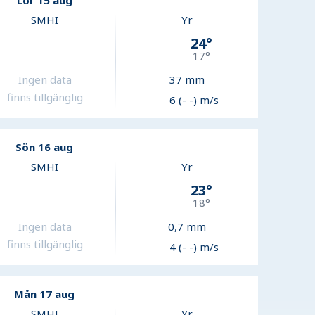
Lör 15 aug
SMHI
Yr
24
°
17
°
Ingen data
37
mm
finns tillgänglig
6 (- -) m/s
Sön 16 aug
SMHI
Yr
23
°
18
°
Ingen data
0,7
mm
finns tillgänglig
4 (- -) m/s
Mån 17 aug
SMHI
Yr