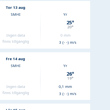
Tor 13 aug
SMHI
Yr
25
°
20
°
Ingen data
0
mm
finns tillgänglig
3 (- -) m/s
Fre 14 aug
SMHI
Yr
26
°
19
°
Ingen data
0,1
mm
finns tillgänglig
3 (- -) m/s