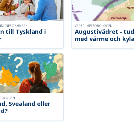
NDLINES DANMARK
VÄDER, METEOROLOGEN
n till Tyskland i
Augustivädret - tud
r
med värme och kyl
OROLOGEN
d, Svealand eller
nd?