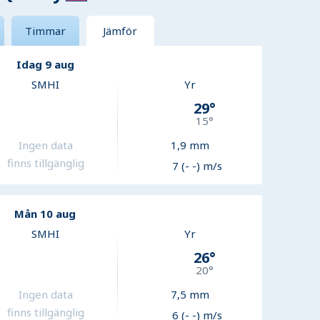
Timmar
Jämför
Idag 9 aug
SMHI
Yr
29
°
15
°
Ingen data
1,9
mm
finns tillgänglig
7 (- -) m/s
Mån 10 aug
SMHI
Yr
26
°
20
°
Ingen data
7,5
mm
finns tillgänglig
6 (- -) m/s