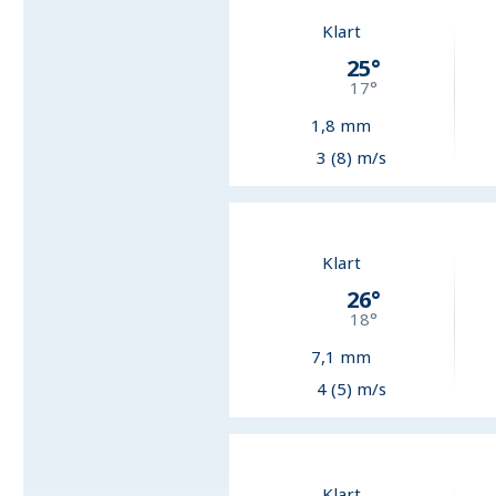
Klart
25
°
17
°
1,8
mm
3 (8) m/s
Klart
26
°
18
°
7,1
mm
4 (5) m/s
Klart