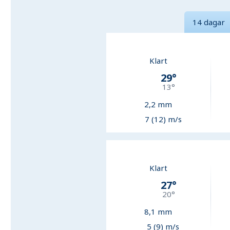
14 dagar
Klart
29
°
13
°
2,2
mm
7 (12) m/s
Klart
27
°
20
°
8,1
mm
5 (9) m/s