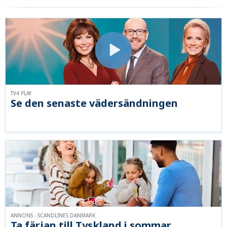
TV4 PLAY
Se den senaste vädersändningen
ANNONS - SCANDLINES DANMARK
Ta färjan till Tyskland i sommar