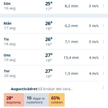
25°
Sön
8,2
mm
3
m/s
16 aug
17°
26°
Mån
0,2
mm
3
m/s
17 aug
16°
26°
Tis
7,1
mm
3
m/s
18 aug
16°
27°
Ons
15,4
mm
4
m/s
19 aug
18°
27°
Tor
1,5
mm
4
m/s
20 aug
18°
Augustivädret:
Så brukar det vara...
28°
10
65%
dagar m.
dagstemp
nederbörd
solsken