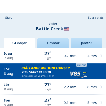
Start
Spara plats
Väder
Battle Creek
14 dagar
Timmar
Jämför
27°
Idag
0,7
mm
4
m/s
7 aug
18°
Lör
8 aug
27°
Lör
2,2
mm
6
m/s
8 aug
19°
27°
Sön
0,1
mm
5
m/s
9 aug
15°