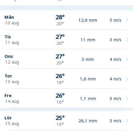
28°
Mån
12,6
mm
5
m/s
10 aug
20°
27°
Tis
11
mm
3
m/s
11 aug
20°
27°
Ons
3
mm
4
m/s
12 aug
20°
26°
Tor
1,6
mm
4
m/s
13 aug
18°
26°
Fre
1,1
mm
3
m/s
14 aug
16°
25°
Lör
26,1
mm
3
m/s
15 aug
16°