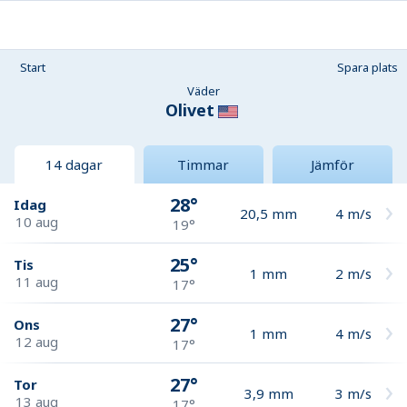
Start
Spara plats
Väder
Olivet
14 dagar
Timmar
Jämför
28°
Idag
20,5
mm
4
m/s
10 aug
19°
25°
Tis
1
mm
2
m/s
11 aug
17°
27°
Ons
1
mm
4
m/s
12 aug
17°
27°
Tor
3,9
mm
3
m/s
13 aug
17°