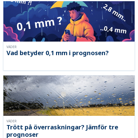
VÄDER
Vad betyder 0,1 mm i prognosen?
VÄDER
Trött på överraskningar? Jämför tre
prognoser