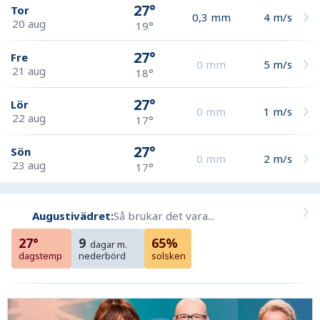
27°
Tor
0,3
mm
4
m/s
20 aug
19°
27°
Fre
0
mm
5
m/s
21 aug
18°
27°
Lör
0
mm
1
m/s
22 aug
17°
27°
Sön
0
mm
2
m/s
23 aug
17°
Augustivädret:
Så brukar det vara...
27°
9
65%
dagar m.
dagstemp
nederbörd
solsken