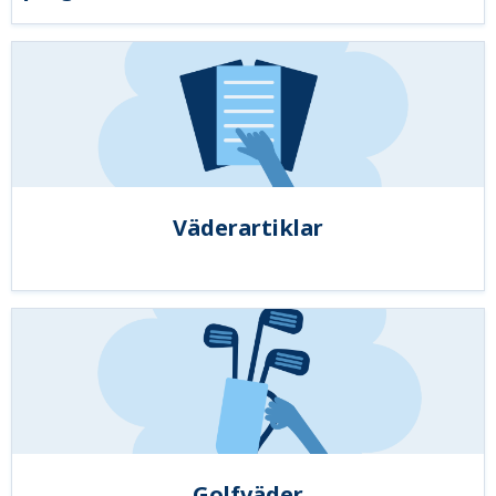
Väderartiklar
Golfväder