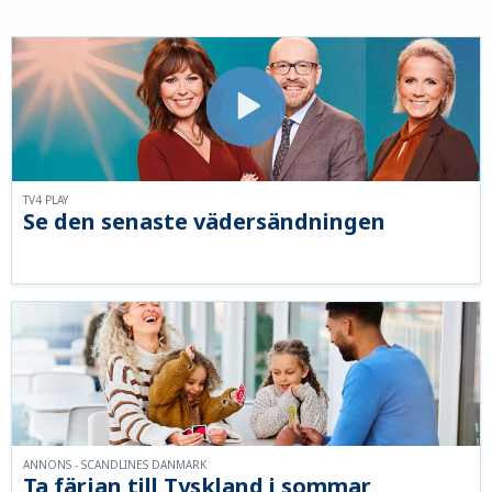
TV4 PLAY
Se den senaste vädersändningen
ANNONS - SCANDLINES DANMARK
Ta färjan till Tyskland i sommar