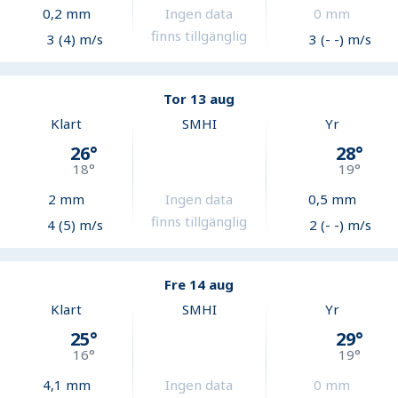
0,2
mm
Ingen data
0
mm
finns tillgänglig
3 (4) m/s
3 (- -) m/s
Tor 13 aug
Klart
SMHI
Yr
26
°
28
°
18
°
19
°
2
mm
Ingen data
0,5
mm
finns tillgänglig
4 (5) m/s
2 (- -) m/s
Fre 14 aug
Klart
SMHI
Yr
25
°
29
°
16
°
19
°
4,1
mm
Ingen data
0
mm