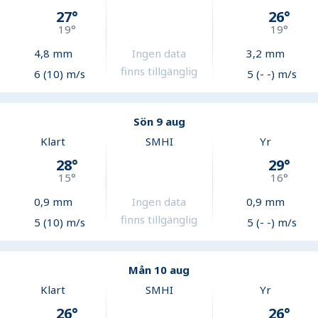
27
°
26
°
19
°
19
°
4,8
mm
Ingen data
3,2
mm
finns tillgänglig
6 (10) m/s
5 (- -) m/s
Sön 9 aug
Klart
SMHI
Yr
28
°
29
°
15
°
16
°
0,9
mm
Ingen data
0,9
mm
finns tillgänglig
5 (10) m/s
5 (- -) m/s
Mån 10 aug
Klart
SMHI
Yr
26
°
26
°