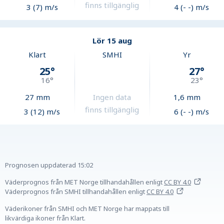
finns tillgänglig
3 (7) m/s
4 (- -) m/s
Lör 15 aug
Klart
SMHI
Yr
25
°
27
°
16
°
23
°
27
mm
Ingen data
1,6
mm
finns tillgänglig
3 (12) m/s
6 (- -) m/s
Prognosen uppdaterad
15:02
Väderprognos från MET Norge tillhandahållen
enligt
CC BY 4.0
Väderprognos från SMHI tillhandahållen
enligt
CC BY 4.0
Väderikoner från SMHI och MET Norge har mappats till
likvärdiga ikoner från Klart.