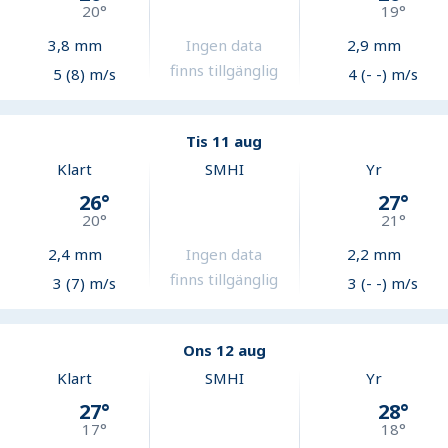
20
°
19
°
3,8
mm
Ingen data
2,9
mm
finns tillgänglig
5 (8) m/s
4 (- -) m/s
Tis 11 aug
Klart
SMHI
Yr
26
°
27
°
20
°
21
°
2,4
mm
Ingen data
2,2
mm
finns tillgänglig
3 (7) m/s
3 (- -) m/s
Ons 12 aug
Klart
SMHI
Yr
27
°
28
°
17
°
18
°