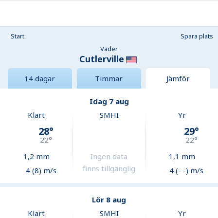
Start
Spara plats
Väder
Cutlerville
14 dagar
Timmar
Jämför
Idag 7 aug
Klart
SMHI
Yr
28
°
29
°
22
°
22
°
1,2
mm
Ingen data
1,1
mm
finns tillgänglig
4 (8) m/s
4 (- -) m/s
Lör 8 aug
Klart
SMHI
Yr