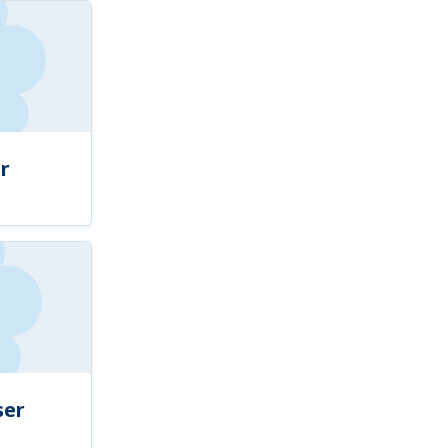
r
ser