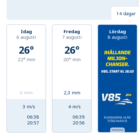
14 dagar
Idag
Fredag
Lördag
6 augusti
7 augusti
8 augusti
26°
26°
22°
min
20°
min
0
mm
2,3
mm
3
m/s
4
m/s
06:38
06:39
20:57
20:56