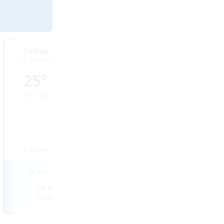
Tisdag
Onsdag
Torsdag
11 augusti
12 augusti
13 augusti
25°
26°
26°
20°
min
19°
min
18°
min
1,9
mm
0,9
mm
0,3
mm
3
m/s
3
m/s
4
m/s
06:44
06:45
06:46
20:50
20:49
20:48