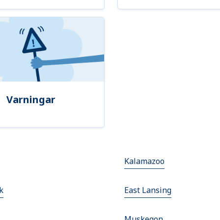
Varningar
Kalamazoo
k
East Lansing
Muskegon