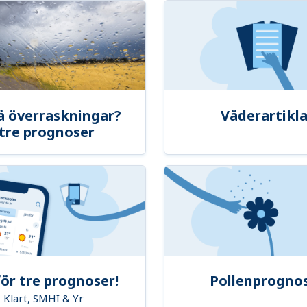
å överraskningar?
Väderartikla
tre prognoser
ör tre prognoser!
Pollenprogno
Klart, SMHI & Yr