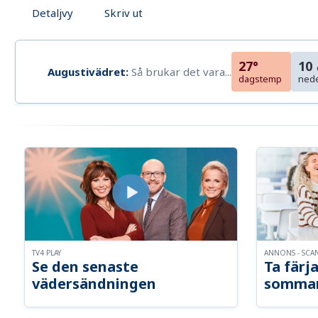
Detaljvy
Skriv ut
27°
10
Augustivädret:
Så brukar det vara...
dagstemp
ned
TV4 PLAY
ANNONS - SCA
Se den senaste
Ta färja
vädersändningen
somma