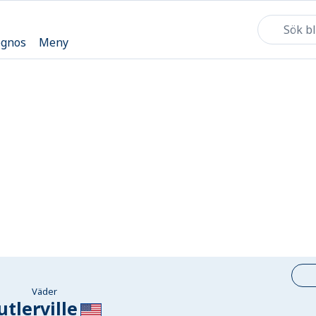
ognos
Meny
Väder
utlerville