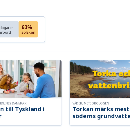
63%
dagar m.
erbörd
solsken
NDLINES DANMARK
VÄDER, METEOROLOGEN
n till Tyskland i
Torkan märks mest 
r
söderns grundvatt