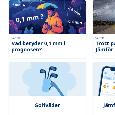
VÄDER
VÄDER
Vad betyder 0,1 mm i
Trött p
prognosen?
Jämför 
Golfväder
Jämf