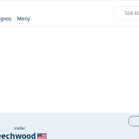
ognos
Meny
Väder
eechwood