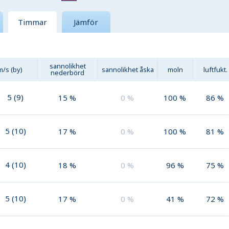
Timmar
Jämför
sannolikhet
m/s (by)
sannolikhet åska
moln
luftfukt.
nederbörd
5
(
9
)
15
%
0
%
100
%
86
%
5
(
10
)
17
%
0
%
100
%
81
%
4
(
10
)
18
%
0
%
96
%
75
%
5
(
10
)
17
%
0
%
41
%
72
%