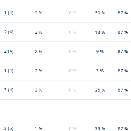
1
(
4
)
2
%
0
%
50
%
87
%
2
(
4
)
2
%
0
%
18
%
87
%
2
(
4
)
2
%
0
%
9
%
87
%
1
(
4
)
2
%
0
%
3
%
87
%
3
(
4
)
2
%
0
%
25
%
87
%
3
(
5
)
1
%
0
%
39
%
87
%