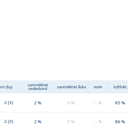
sannolikhet
m/s (by)
sannolikhet åska
moln
luftfukt.
nederbörd
2
(
3
)
2
%
0
%
--
%
85
%
2
(
3
)
2
%
0
%
--
%
86
%