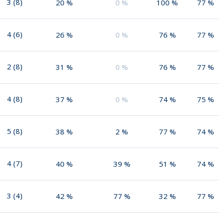
3
(
8
)
20
%
0
%
100
%
77
%
4
(
6
)
26
%
0
%
76
%
77
%
2
(
8
)
31
%
0
%
76
%
77
%
4
(
8
)
37
%
0
%
74
%
75
%
5
(
8
)
38
%
2
%
77
%
74
%
4
(
7
)
40
%
39
%
51
%
74
%
3
(
4
)
42
%
77
%
32
%
77
%