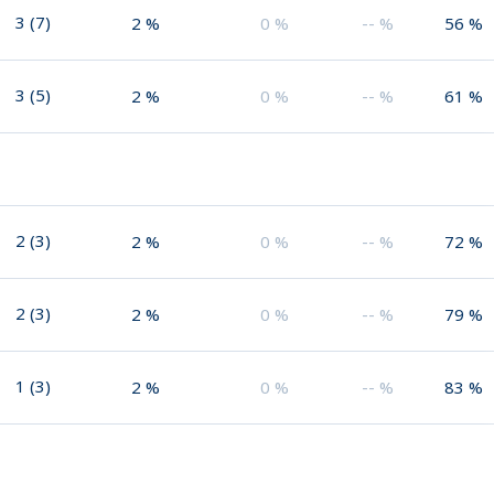
3
(
7
)
2
%
0
%
--
%
56
%
3
(
5
)
2
%
0
%
--
%
61
%
2
(
3
)
2
%
0
%
--
%
72
%
2
(
3
)
2
%
0
%
--
%
79
%
1
(
3
)
2
%
0
%
--
%
83
%