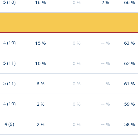
5
(
10
)
16
%
0
%
2
%
66
%
4
(
10
)
15
%
0
%
--
%
63
%
5
(
11
)
10
%
0
%
--
%
62
%
5
(
11
)
6
%
0
%
--
%
61
%
4
(
10
)
2
%
0
%
--
%
59
%
4
(
9
)
2
%
0
%
--
%
58
%