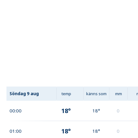
Söndag
9 aug
temp
känns som
mm
18°
00:00
18°
0
18°
01:00
18°
0