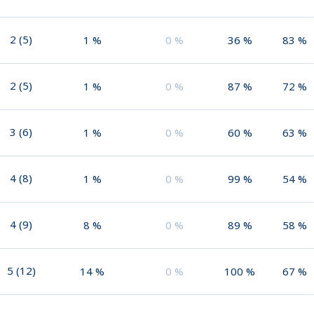
2
(
5
)
1
%
0
%
36
%
83
%
2
(
5
)
1
%
0
%
87
%
72
%
3
(
6
)
1
%
0
%
60
%
63
%
4
(
8
)
1
%
0
%
99
%
54
%
4
(
9
)
8
%
0
%
89
%
58
%
5
(
12
)
14
%
0
%
100
%
67
%