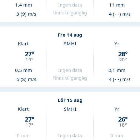
1,4
mm
Ingen data
11
mm
finns tillgänglig
3 (9) m/s
4 (- -) m/s
Fre 14 aug
Klart
SMHI
Yr
27
°
28
°
19
°
20
°
0,5
mm
Ingen data
0,1
mm
finns tillgänglig
5 (8) m/s
4 (- -) m/s
Lör 15 aug
Klart
SMHI
Yr
27
°
26
°
17
°
18
°
0
mm
Ingen data
0
mm