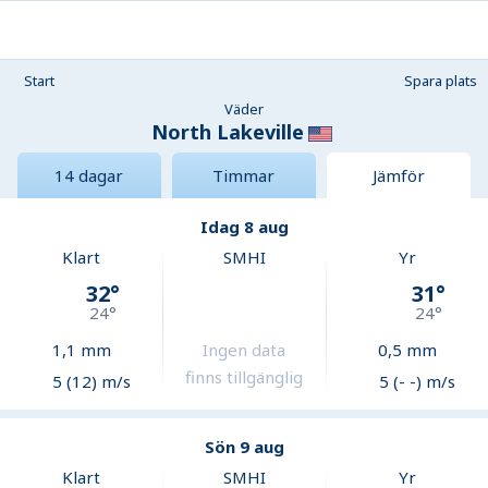
Start
Spara plats
Väder
North Lakeville
14 dagar
Timmar
Jämför
Idag 8 aug
Klart
SMHI
Yr
32
°
31
°
24
°
24
°
1,1
mm
Ingen data
0,5
mm
finns tillgänglig
5 (12) m/s
5 (- -) m/s
Sön 9 aug
Klart
SMHI
Yr