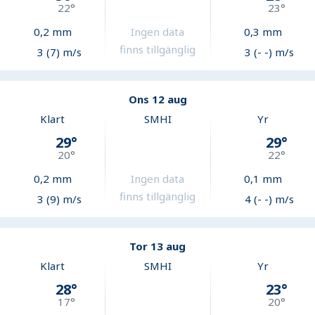
22
°
23
°
0,2
mm
Ingen data
0,3
mm
finns tillgänglig
3 (7) m/s
3 (- -) m/s
Ons 12 aug
Klart
SMHI
Yr
29
°
29
°
20
°
22
°
0,2
mm
Ingen data
0,1
mm
finns tillgänglig
3 (9) m/s
4 (- -) m/s
Tor 13 aug
Klart
SMHI
Yr
28
°
23
°
17
°
20
°