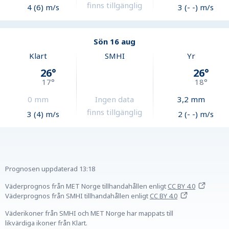
finns tillgänglig
4 (6) m/s
3 (- -) m/s
Sön 16 aug
Klart
SMHI
Yr
26
°
26
°
17
°
18
°
0
mm
Ingen data
3,2
mm
finns tillgänglig
3 (4) m/s
2 (- -) m/s
Prognosen uppdaterad
13:18
Väderprognos från MET Norge tillhandahållen
enligt
CC BY 4.0
Väderprognos från SMHI tillhandahållen
enligt
CC BY 4.0
Väderikoner från SMHI och MET Norge har mappats till
likvärdiga ikoner från Klart.