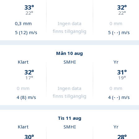
33
°
32
°
22
°
22
°
0,3
mm
Ingen data
0
mm
finns tillgänglig
5 (12) m/s
5 (- -) m/s
Mån 10 aug
Klart
SMHI
Yr
32
°
31
°
17
°
19
°
0
mm
Ingen data
0
mm
finns tillgänglig
4 (8) m/s
4 (- -) m/s
Tis 11 aug
Klart
SMHI
Yr
30
°
28
°