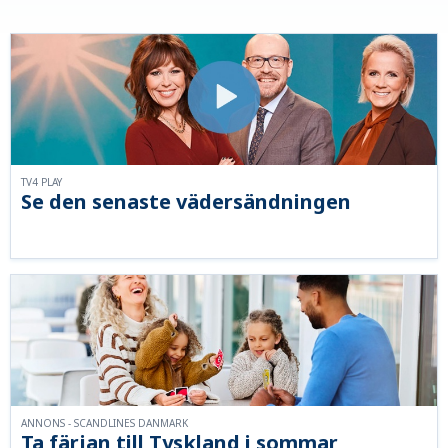
TV4 PLAY
Se den senaste vädersändningen
ANNONS - SCANDLINES DANMARK
Ta färjan till Tyskland i sommar