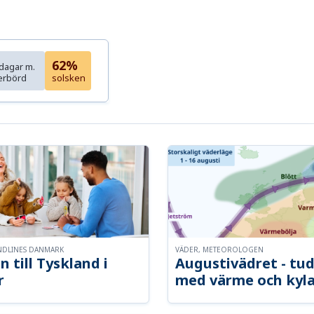
62%
dagar m.
erbörd
solsken
NDLINES DANMARK
VÄDER, METEOROLOGEN
n till Tyskland i
Augustivädret - tud
r
med värme och kyl