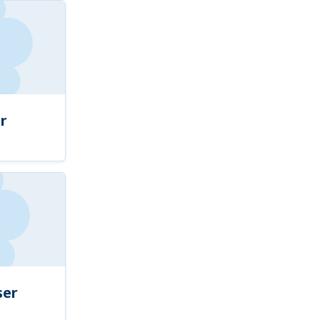
r
ser