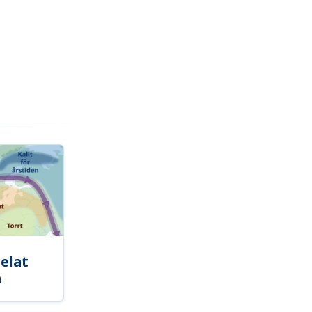
elat
a