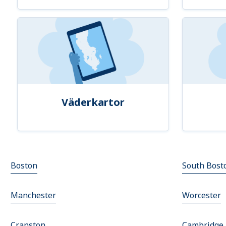
Väderkartor
Boston
South Bost
Manchester
Worcester
Cranston
Cambridge