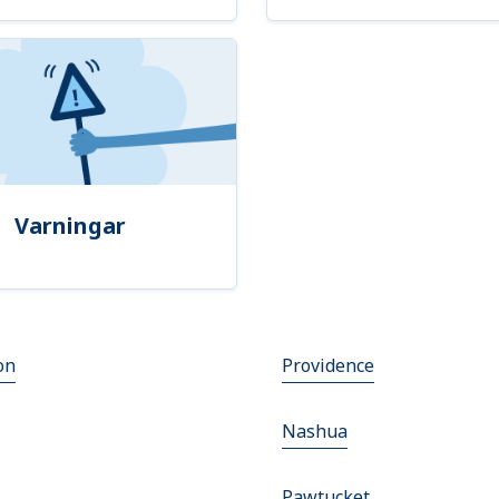
Varningar
on
Providence
Nashua
Pawtucket