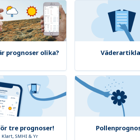
är prognoser olika?
Väderartikla
ör tre prognoser!
Pollenprogno
Klart, SMHI & Yr