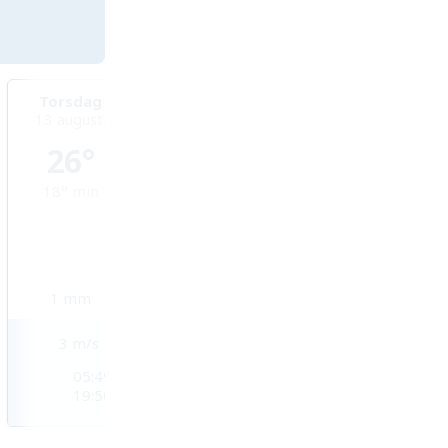
Torsdag
Fredag
Lördag
13 augusti
14 augusti
15 augusti
26°
26°
27°
18°
min
17°
min
16°
min
1
mm
0,4
mm
0
mm
3
m/s
5
m/s
4
m/s
05:49
05:50
05:51
19:50
19:48
19:47