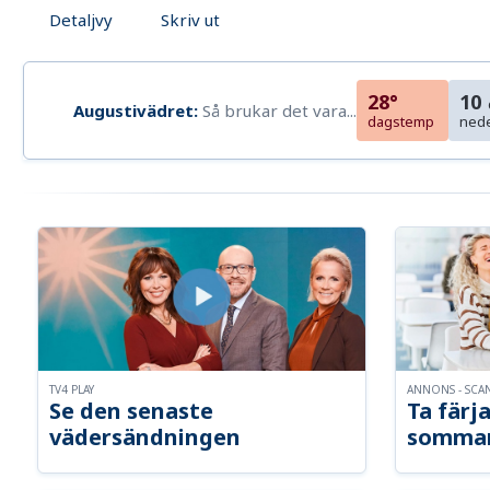
Detaljvy
Skriv ut
28°
10
Augustivädret:
Så brukar det vara...
dagstemp
ned
TV4 PLAY
ANNONS - SCA
Se den senaste
Ta färja
vädersändningen
somma