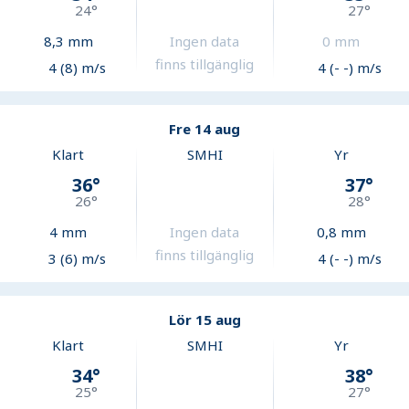
24
°
27
°
8,3
mm
Ingen data
0
mm
finns tillgänglig
4 (8) m/s
4 (- -) m/s
Fre 14 aug
Klart
SMHI
Yr
36
°
37
°
26
°
28
°
4
mm
Ingen data
0,8
mm
finns tillgänglig
3 (6) m/s
4 (- -) m/s
Lör 15 aug
Klart
SMHI
Yr
34
°
38
°
25
°
27
°