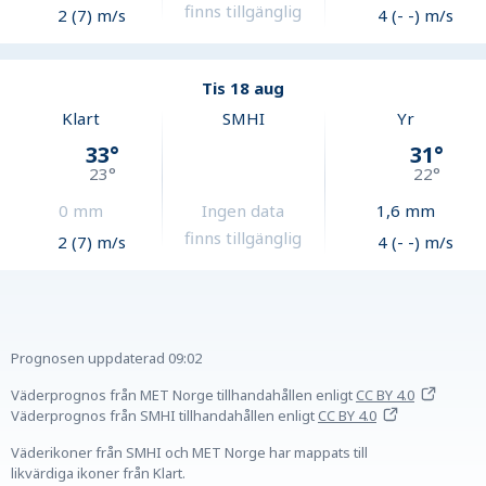
finns tillgänglig
2 (7) m/s
4 (- -) m/s
Tis 18 aug
Klart
SMHI
Yr
33
°
31
°
23
°
22
°
0
mm
Ingen data
1,6
mm
finns tillgänglig
2 (7) m/s
4 (- -) m/s
Prognosen uppdaterad
09:02
Väderprognos från MET Norge tillhandahållen
enligt
CC BY 4.0
Väderprognos från SMHI tillhandahållen
enligt
CC BY 4.0
Väderikoner från SMHI och MET Norge har mappats till
likvärdiga ikoner från Klart.