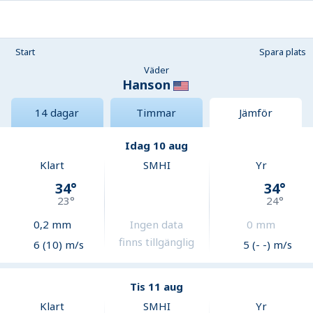
Start
Spara plats
Väder
Hanson
14 dagar
Timmar
Jämför
Idag 10 aug
Klart
SMHI
Yr
34
°
34
°
23
°
24
°
0,2
mm
Ingen data
0
mm
finns tillgänglig
6 (10) m/s
5 (- -) m/s
Tis 11 aug
Klart
SMHI
Yr