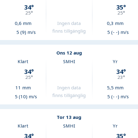
34
°
35
°
25
°
25
°
0,6
mm
Ingen data
0,3
mm
finns tillgänglig
5 (9) m/s
5 (- -) m/s
Ons 12 aug
Klart
SMHI
Yr
34
°
34
°
25
°
23
°
11
mm
Ingen data
5,5
mm
finns tillgänglig
5 (10) m/s
5 (- -) m/s
Tor 13 aug
Klart
SMHI
Yr
34
°
35
°