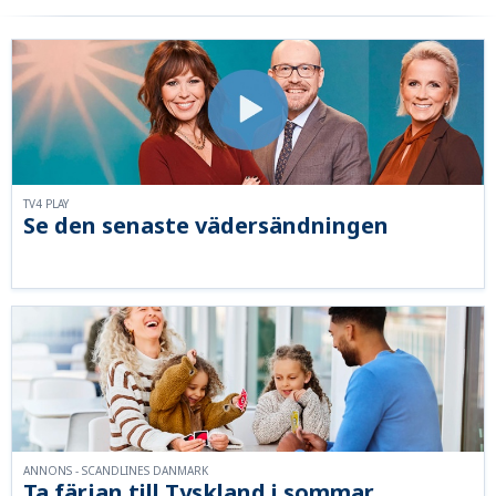
TV4 PLAY
Se den senaste vädersändningen
ANNONS - SCANDLINES DANMARK
Ta färjan till Tyskland i sommar