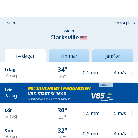
Start
Spara plats
Väder
Clarksville
14 dagar
Timmar
Jämför
34°
Idag
0,1
mm
4
m/s
7 aug
26°
Lör
8 aug
30°
Lör
1,5
mm
5
m/s
8 aug
23°
32°
Sön
0,5
mm
4
m/s
9 aug
22°