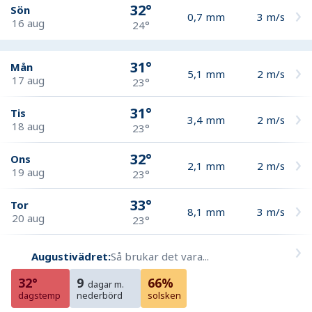
32°
Sön
0,7
mm
3
m/s
16 aug
24°
31°
Mån
5,1
mm
2
m/s
17 aug
23°
31°
Tis
3,4
mm
2
m/s
18 aug
23°
32°
Ons
2,1
mm
2
m/s
19 aug
23°
33°
Tor
8,1
mm
3
m/s
20 aug
23°
Augustivädret:
Så brukar det vara...
32°
9
66%
dagar m.
dagstemp
nederbörd
solsken