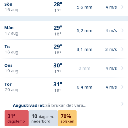
28°
Sön
5,6
mm
4
m/s
16 aug
17°
29°
Mån
5,2
mm
4
m/s
17 aug
18°
29°
Tis
3,1
mm
3
m/s
18 aug
18°
30°
Ons
0
mm
4
m/s
19 aug
17°
31°
Tor
0,4
mm
4
m/s
20 aug
18°
Augustivädret:
Så brukar det vara...
31°
10
70%
dagar m.
dagstemp
nederbörd
solsken