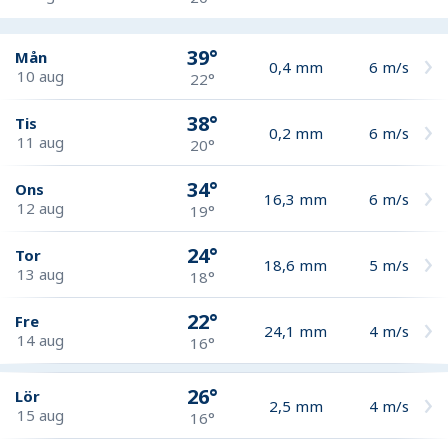
39°
Mån
0,4
mm
6
m/s
10 aug
22°
38°
Tis
0,2
mm
6
m/s
11 aug
20°
34°
Ons
16,3
mm
6
m/s
12 aug
19°
24°
Tor
18,6
mm
5
m/s
13 aug
18°
22°
Fre
24,1
mm
4
m/s
14 aug
16°
26°
Lör
2,5
mm
4
m/s
15 aug
16°