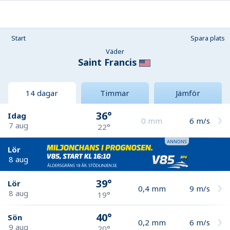
Start
Spara plats
Väder
Saint Francis
14 dagar
Timmar
Jämför
36°
Idag
0
mm
6
m/s
7 aug
22°
Lör
8 aug
39°
Lör
0,4
mm
9
m/s
8 aug
19°
40°
Sön
0,2
mm
6
m/s
9 aug
20°