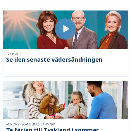
TV4 PLAY
Se den senaste vädersändningen
ANNONS - SCANDLINES DANMARK
Ta färjan till Tyskland i sommar