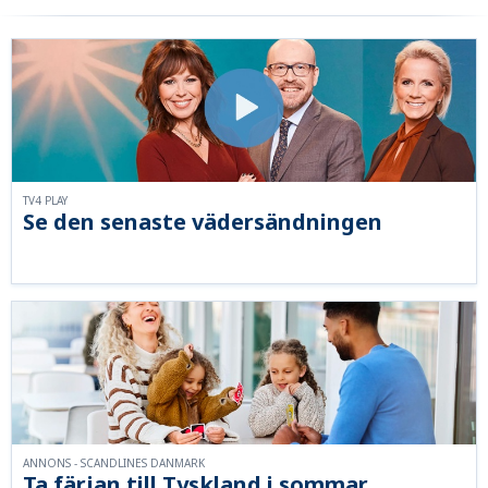
TV4 PLAY
Se den senaste vädersändningen
ANNONS - SCANDLINES DANMARK
Ta färjan till Tyskland i sommar