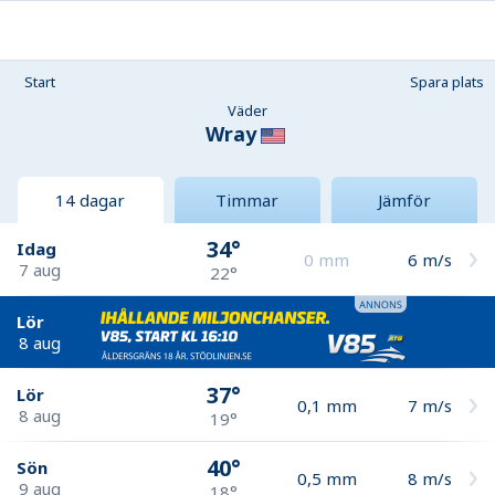
Start
Spara plats
Väder
Wray
14 dagar
Timmar
Jämför
34°
Idag
0
mm
6
m/s
7 aug
22°
Lör
8 aug
37°
Lör
0,1
mm
7
m/s
8 aug
19°
40°
Sön
0,5
mm
8
m/s
9 aug
18°