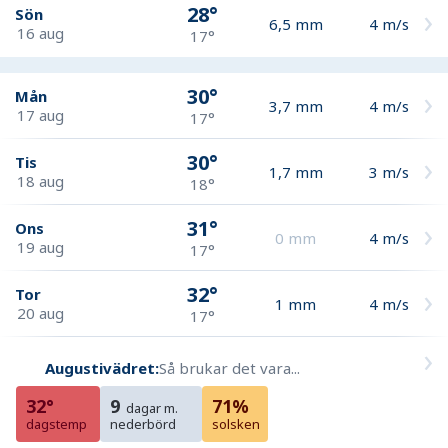
28°
Sön
6,5
mm
4
m/s
16 aug
17°
30°
Mån
3,7
mm
4
m/s
17 aug
17°
30°
Tis
1,7
mm
3
m/s
18 aug
18°
31°
Ons
0
mm
4
m/s
19 aug
17°
32°
Tor
1
mm
4
m/s
20 aug
17°
Augustivädret:
Så brukar det vara...
32°
9
71%
dagar m.
dagstemp
nederbörd
solsken