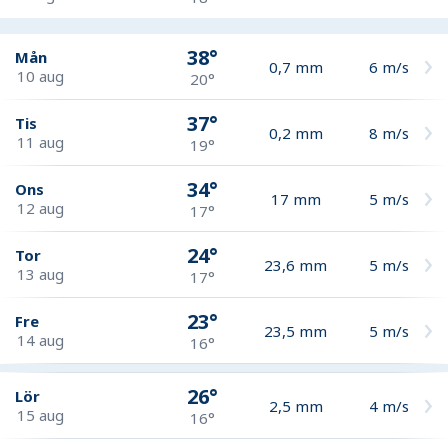
38°
Mån
0,7
mm
6
m/s
10 aug
20°
37°
Tis
0,2
mm
8
m/s
11 aug
19°
34°
Ons
17
mm
5
m/s
12 aug
17°
24°
Tor
23,6
mm
5
m/s
13 aug
17°
23°
Fre
23,5
mm
5
m/s
14 aug
16°
26°
Lör
2,5
mm
4
m/s
15 aug
16°