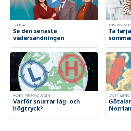
TV4 PLAY
ANNONS - SCA
Se den senaste
Ta färja
vädersändningen
somma
VÄDER, METEOROLOGEN
VÄDER, METE
Varför snurrar låg- och
Götalan
högtryck?
Norrla