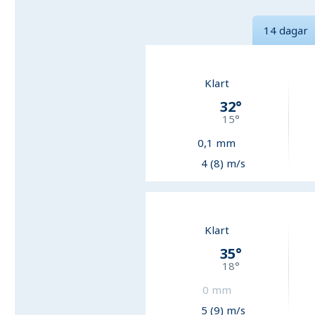
14 dagar
Klart
32
°
15
°
0,1
mm
4 (8) m/s
Klart
35
°
18
°
0
mm
5 (9) m/s