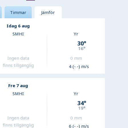
Timmar
Jämför
Idag 6 aug
SMHI
Yr
30
°
16
°
Ingen data
0
mm
finns tillgänglig
4 (- -) m/s
Fre 7 aug
SMHI
Yr
34
°
19
°
Ingen data
0
mm
finns tillgänglig
6 (- -) m/s