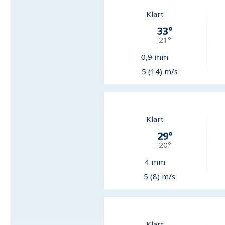
Klart
33
°
21
°
0,9
mm
5 (14) m/s
Klart
29
°
20
°
4
mm
5 (8) m/s
Klart