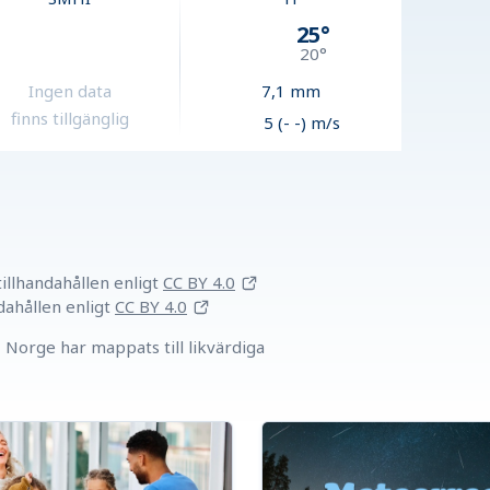
25
°
20
°
Ingen data
7,1
mm
finns tillgänglig
5 (- -) m/s
llhandahållen
enligt
CC BY 4.0
dahållen
enligt
CC BY 4.0
Norge har mappats till likvärdiga