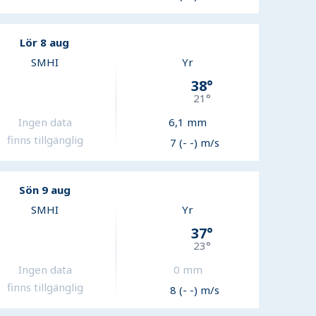
Lör 8 aug
SMHI
Yr
38
°
21
°
Ingen data
6,1
mm
finns tillgänglig
7 (- -) m/s
Sön 9 aug
SMHI
Yr
37
°
23
°
Ingen data
0
mm
finns tillgänglig
8 (- -) m/s