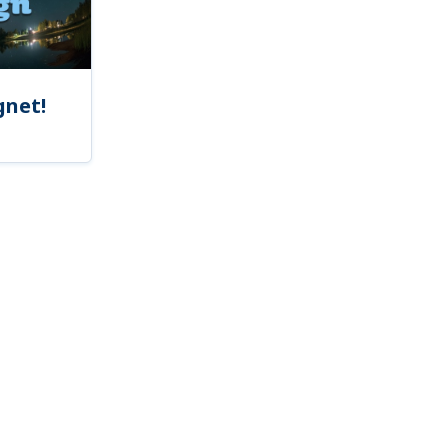
gnet!