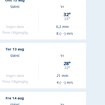
Ons 12 aug
SMHI
Yr
32
°
23
°
Ingen data
0,2
mm
finns tillgänglig
8 (- -) m/s
Tor 13 aug
SMHI
Yr
28
°
22
°
Ingen data
21
mm
finns tillgänglig
4 (- -) m/s
Fre 14 aug
SMHI
Yr