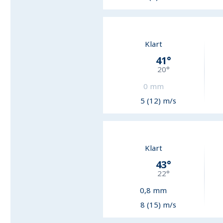
Klart
41
°
20
°
0
mm
5 (12) m/s
Klart
43
°
22
°
0,8
mm
8 (15) m/s