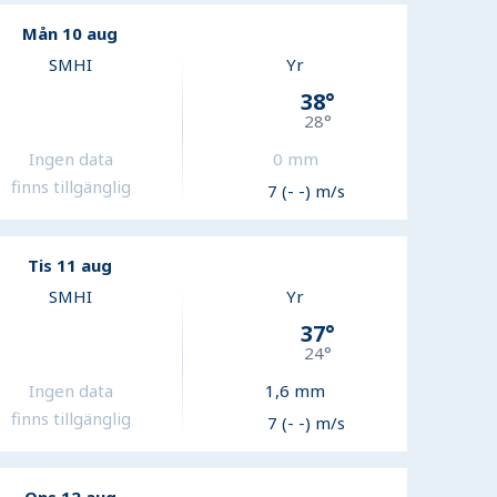
Mån 10 aug
SMHI
Yr
38
°
28
°
Ingen data
0
mm
finns tillgänglig
7 (- -) m/s
Tis 11 aug
SMHI
Yr
37
°
24
°
Ingen data
1,6
mm
finns tillgänglig
7 (- -) m/s