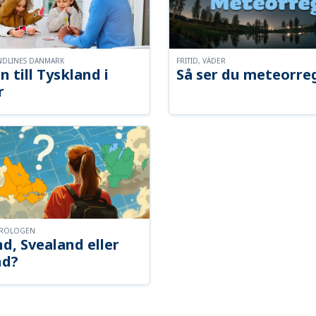
NDLINES DANMARK
FRITID, VÄDER
n till Tyskland i
Så ser du meteorre
r
OROLOGEN
d, Svealand eller
nd?