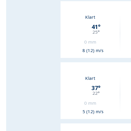
Klart
41
°
25
°
0
mm
8 (12) m/s
Klart
37
°
22
°
0
mm
5 (12) m/s