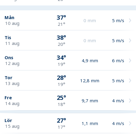
37°
Mån
0
mm
5
m/s
10 aug
21°
38°
Tis
0
mm
5
m/s
11 aug
20°
34°
Ons
4,9
mm
6
m/s
12 aug
19°
28°
Tor
12,8
mm
5
m/s
13 aug
19°
25°
Fre
9,7
mm
4
m/s
14 aug
18°
27°
Lör
1,1
mm
4
m/s
15 aug
17°