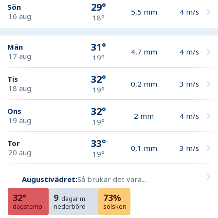
29°
Sön
5,5
mm
4
m/s
16 aug
18°
31°
Mån
4,7
mm
4
m/s
17 aug
19°
32°
Tis
0,2
mm
3
m/s
18 aug
19°
32°
Ons
2
mm
4
m/s
19 aug
19°
33°
Tor
0,1
mm
3
m/s
20 aug
19°
Augustivädret:
Så brukar det vara...
32°
9
73%
dagar m.
dagstemp
nederbörd
solsken