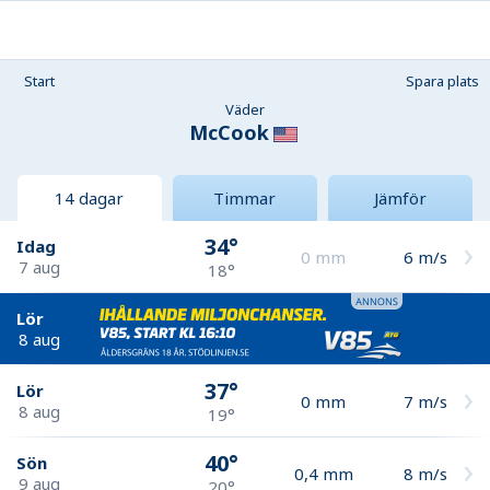
Start
Spara plats
Väder
McCook
14 dagar
Timmar
Jämför
34°
Idag
0
mm
6
m/s
7 aug
18°
Lör
8 aug
37°
Lör
0
mm
7
m/s
8 aug
19°
40°
Sön
0,4
mm
8
m/s
9 aug
20°