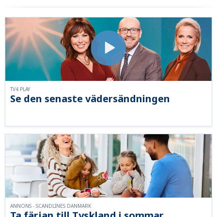
TV4 PLAY
Se den senaste vädersändningen
ANNONS - SCANDLINES DANMARK
Ta färjan till Tyskland i sommar