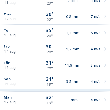
0
mm
4
m/s
11 aug
23°
39°
Ons
0,8
mm
7
m/s
12 aug
22°
35°
Tor
1,1
mm
6
m/s
13 aug
20°
30°
Fre
1,2
mm
4
m/s
14 aug
20°
31°
Lör
11,9
mm
3
m/s
15 aug
20°
31°
Sön
3,5
mm
4
m/s
16 aug
19°
32°
Mån
3
mm
4
m/s
17 aug
19°