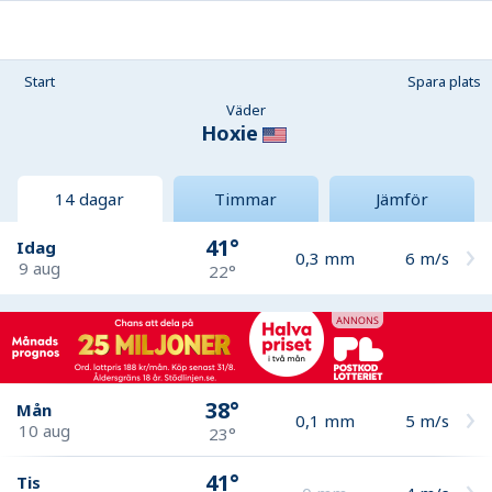
Start
Spara plats
Väder
Hoxie
14 dagar
Timmar
Jämför
41°
Idag
0,3
mm
6
m/s
9 aug
22°
38°
Mån
0,1
mm
5
m/s
10 aug
23°
41°
Tis