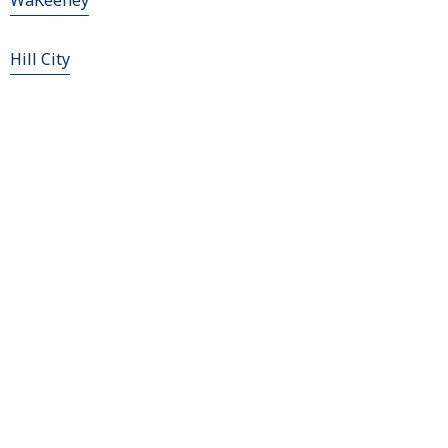
WaKeeney
Hill City