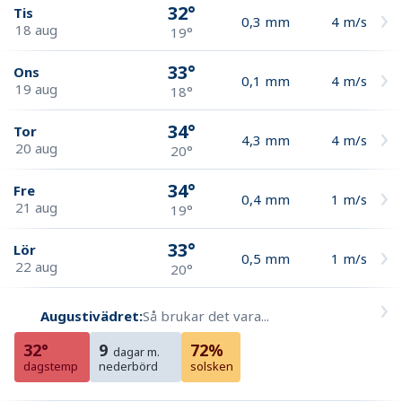
32°
Tis
0,3
mm
4
m/s
18 aug
19°
33°
Ons
0,1
mm
4
m/s
19 aug
18°
34°
Tor
4,3
mm
4
m/s
20 aug
20°
34°
Fre
0,4
mm
1
m/s
21 aug
19°
33°
Lör
0,5
mm
1
m/s
22 aug
20°
Augustivädret:
Så brukar det vara...
32°
9
72%
dagar m.
dagstemp
nederbörd
solsken