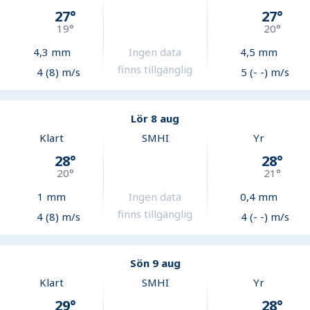
27
°
27
°
19
°
20
°
4,3
mm
Ingen data
4,5
mm
finns tillgänglig
4 (8) m/s
5 (- -) m/s
Lör 8 aug
Klart
SMHI
Yr
28
°
28
°
20
°
21
°
1
mm
Ingen data
0,4
mm
finns tillgänglig
4 (8) m/s
4 (- -) m/s
Sön 9 aug
Klart
SMHI
Yr
29
°
28
°