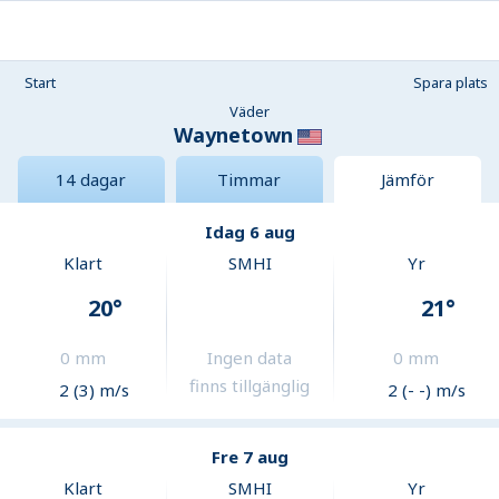
Start
Spara plats
Väder
Waynetown
14 dagar
Timmar
Jämför
Idag 6 aug
Klart
SMHI
Yr
20
°
21
°
0
mm
Ingen data
0
mm
finns tillgänglig
2 (3) m/s
2 (- -) m/s
Fre 7 aug
Klart
SMHI
Yr