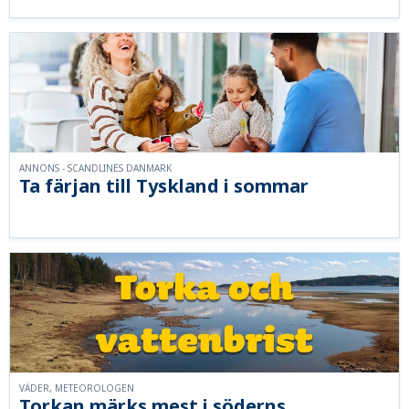
ANNONS - SCANDLINES DANMARK
Ta färjan till Tyskland i sommar
VÄDER, METEOROLOGEN
Torkan märks mest i söderns