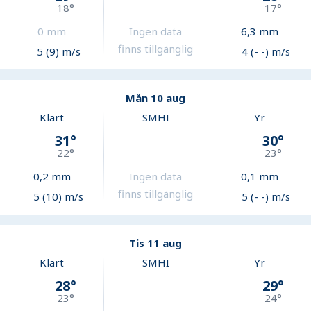
18
°
17
°
0
mm
Ingen data
6,3
mm
finns tillgänglig
5 (9) m/s
4 (- -) m/s
Mån 10 aug
Klart
SMHI
Yr
31
°
30
°
22
°
23
°
0,2
mm
Ingen data
0,1
mm
finns tillgänglig
5 (10) m/s
5 (- -) m/s
Tis 11 aug
Klart
SMHI
Yr
28
°
29
°
23
°
24
°