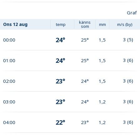
Graf
känns
Ons
12 aug
temp
mm
m/s (by)
som
24°
3
(
5
)
00:00
25°
1,5
24°
3
(
6
)
01:00
25°
1,5
23°
3
(
6
)
02:00
24°
1,5
23°
3
(
6
)
03:00
24°
1,2
22°
3
(
6
)
04:00
23°
1,2