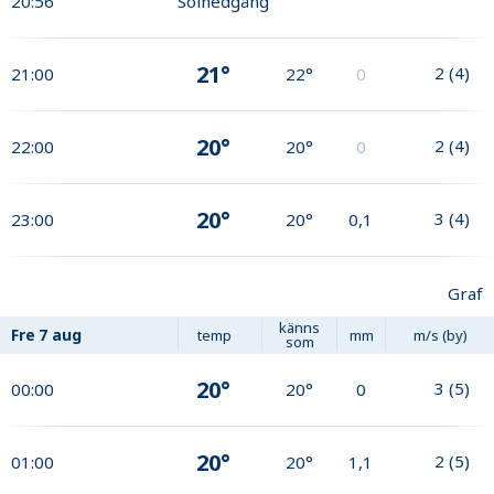
20:56
Solnedgång
21°
2
(
4
)
21:00
22°
0
20°
2
(
4
)
22:00
20°
0
20°
3
(
4
)
23:00
20°
0,1
Graf
känns
Fre
7 aug
temp
mm
m/s (by)
som
20°
3
(
5
)
00:00
20°
0
20°
2
(
5
)
01:00
20°
1,1