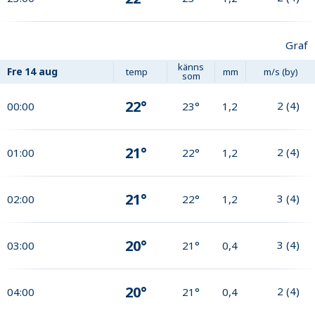
Graf
känns
Fre
14 aug
temp
mm
m/s (by)
som
22°
2
(
4
)
00:00
23°
1,2
21°
2
(
4
)
01:00
22°
1,2
21°
3
(
4
)
02:00
22°
1,2
20°
3
(
4
)
03:00
21°
0,4
20°
2
(
4
)
04:00
21°
0,4