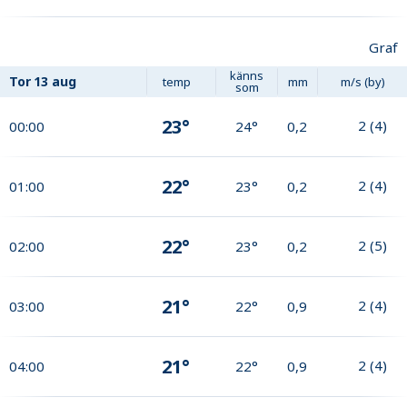
Graf
känns
Tor
13 aug
temp
mm
m/s (by)
som
23°
2
(
4
)
00:00
24°
0,2
22°
2
(
4
)
01:00
23°
0,2
22°
2
(
5
)
02:00
23°
0,2
21°
2
(
4
)
03:00
22°
0,9
21°
2
(
4
)
04:00
22°
0,9