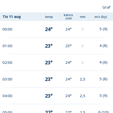
Graf
känns
Tis
11 aug
temp
mm
m/s (by)
som
24°
5
(
9
)
00:00
24°
0
23°
4
(
8
)
01:00
23°
0
23°
4
(
6
)
02:00
24°
0
23°
5
(
8
)
03:00
24°
2,5
23°
5
(
9
)
04:00
24°
2,5
22°
6
(
10
)
05:00
22°
2,5