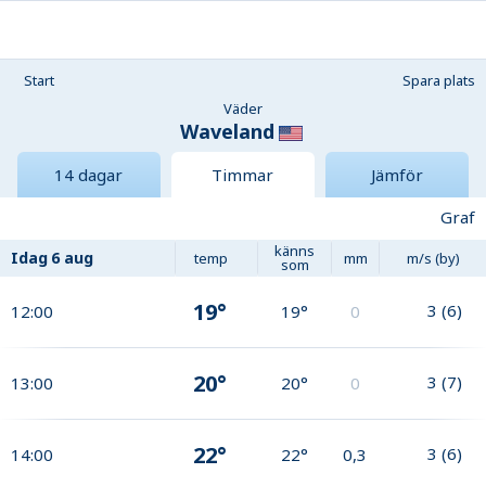
Start
Spara plats
Väder
Waveland
14 dagar
Timmar
Jämför
Graf
känns
Idag
6 aug
temp
mm
m/s (by)
som
19°
3
(
6
)
12:00
19°
0
20°
3
(
7
)
13:00
20°
0
22°
3
(
6
)
14:00
22°
0,3