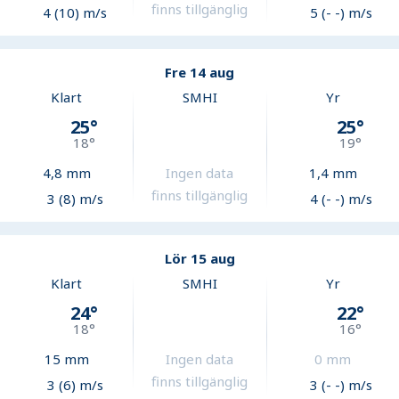
finns tillgänglig
4 (10) m/s
5 (- -) m/s
Fre 14 aug
Klart
SMHI
Yr
25
°
25
°
18
°
19
°
4,8
mm
Ingen data
1,4
mm
finns tillgänglig
3 (8) m/s
4 (- -) m/s
Lör 15 aug
Klart
SMHI
Yr
24
°
22
°
18
°
16
°
15
mm
Ingen data
0
mm
finns tillgänglig
3 (6) m/s
3 (- -) m/s