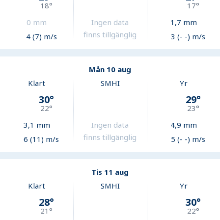
18
°
17
°
0
mm
Ingen data
1,7
mm
finns tillgänglig
4 (7) m/s
3 (- -) m/s
Mån 10 aug
Klart
SMHI
Yr
30
°
29
°
22
°
23
°
3,1
mm
Ingen data
4,9
mm
finns tillgänglig
6 (11) m/s
5 (- -) m/s
Tis 11 aug
Klart
SMHI
Yr
28
°
30
°
21
°
22
°