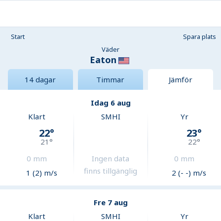
Start
Spara plats
Väder
Eaton
14 dagar
Timmar
Jämför
Idag 6 aug
Klart
SMHI
Yr
22
°
23
°
21
°
22
°
0
mm
Ingen data
0
mm
finns tillgänglig
1 (2) m/s
2 (- -) m/s
Fre 7 aug
Klart
SMHI
Yr