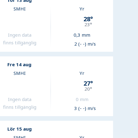
Tor 13 aug
SMHI
Yr
28
°
23
°
Ingen data
0,3
mm
finns tillgänglig
2 (- -) m/s
Fre 14 aug
SMHI
Yr
27
°
20
°
Ingen data
0
mm
finns tillgänglig
3 (- -) m/s
Lör 15 aug
SMHI
Yr