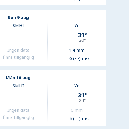
Sön 9 aug
SMHI
Yr
31
°
20
°
Ingen data
1,4
mm
finns tillgänglig
6 (- -) m/s
Mån 10 aug
SMHI
Yr
31
°
24
°
Ingen data
0
mm
finns tillgänglig
5 (- -) m/s