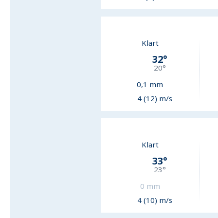
Klart
32
°
20
°
0,1
mm
4 (12) m/s
Klart
33
°
23
°
0
mm
4 (10) m/s