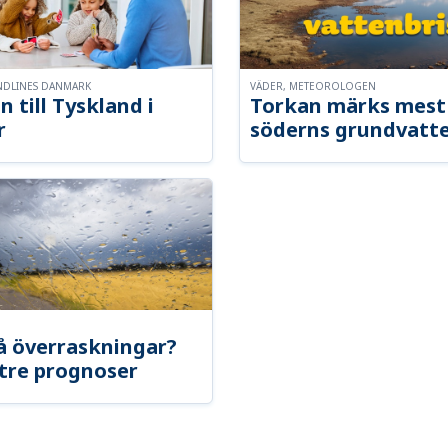
NDLINES DANMARK
VÄDER, METEOROLOGEN
n till Tyskland i
Torkan märks mest 
r
söderns grundvatt
å överraskningar?
tre prognoser