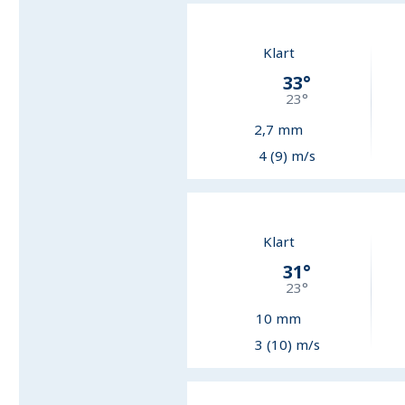
Klart
33
°
23
°
2,7
mm
4 (9) m/s
Klart
31
°
23
°
10
mm
3 (10) m/s