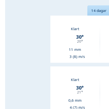
14 dagar
Klart
30
°
20
°
11
mm
3 (8) m/s
Klart
30
°
21
°
0,6
mm
4 (7) m/s