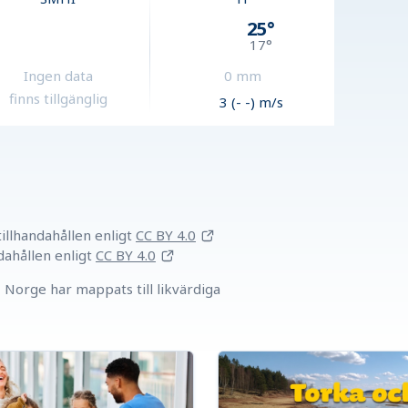
25
°
17
°
Ingen data
0
mm
finns tillgänglig
3 (- -) m/s
llhandahållen
enligt
CC BY 4.0
dahållen
enligt
CC BY 4.0
Norge har mappats till likvärdiga