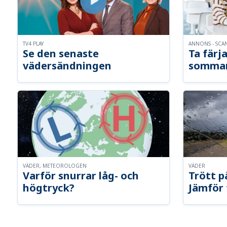
TV4 PLAY
ANNONS - SCA
Se den senaste
Ta färja
vädersändningen
somma
VÄDER, METEOROLOGEN
VÄDER
Varför snurrar låg- och
Trött p
högtryck?
Jämför 