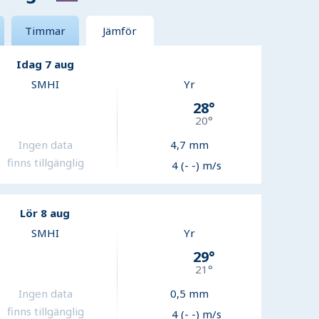
Timmar
Jämför
Idag 7 aug
SMHI
Yr
28
°
20
°
Ingen data
4,7
mm
finns tillgänglig
4 (- -) m/s
Lör 8 aug
SMHI
Yr
29
°
21
°
Ingen data
0,5
mm
finns tillgänglig
4 (- -) m/s