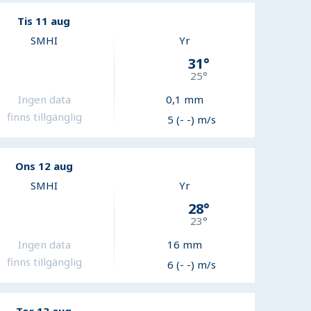
Tis 11 aug
SMHI
Yr
31
°
25
°
Ingen data
0,1
mm
finns tillgänglig
5 (- -) m/s
Ons 12 aug
SMHI
Yr
28
°
23
°
Ingen data
16
mm
finns tillgänglig
6 (- -) m/s