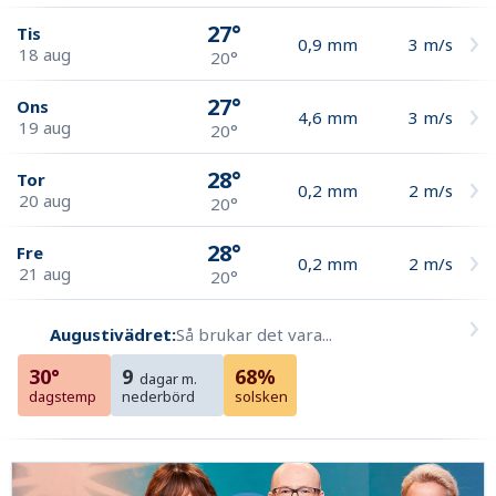
27°
Tis
0,9
mm
3
m/s
18 aug
20°
27°
Ons
4,6
mm
3
m/s
19 aug
20°
28°
Tor
0,2
mm
2
m/s
20 aug
20°
28°
Fre
0,2
mm
2
m/s
21 aug
20°
Augustivädret:
Så brukar det vara...
30°
9
68%
dagar m.
dagstemp
nederbörd
solsken