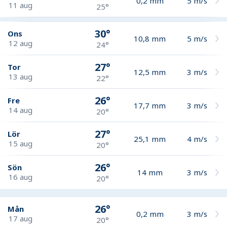
0,2
mm
5
m/s
11 aug
25°
30°
Ons
10,8
mm
5
m/s
12 aug
24°
27°
Tor
12,5
mm
3
m/s
13 aug
22°
26°
Fre
17,7
mm
3
m/s
14 aug
20°
27°
Lör
25,1
mm
4
m/s
15 aug
20°
26°
Sön
14
mm
3
m/s
16 aug
20°
26°
Mån
0,2
mm
3
m/s
17 aug
20°