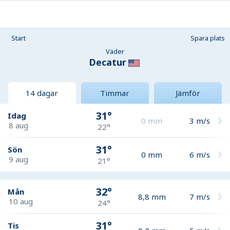
Start
Spara plats
Väder
Decatur
14 dagar
Timmar
Jämför
31°
Idag
0
mm
3
m/s
8 aug
22°
31°
Sön
0
mm
6
m/s
9 aug
21°
32°
Mån
8,8
mm
7
m/s
10 aug
24°
31°
Tis