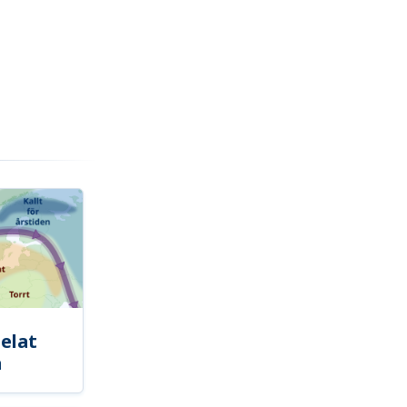
elat
a