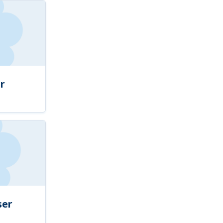
r
ser