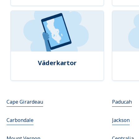
Väderkartor
Cape Girardeau
Paducah
Carbondale
Jackson
Mount Vernon
Centralia