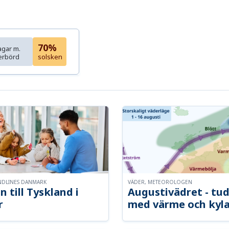
70%
agar m.
erbörd
solsken
NDLINES DANMARK
VÄDER, METEOROLOGEN
n till Tyskland i
Augustivädret - tud
r
med värme och kyl