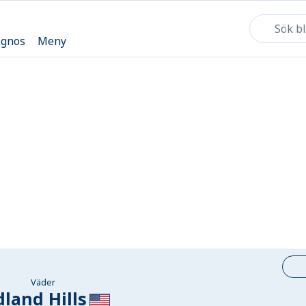
ognos
Meny
Väder
land Hills