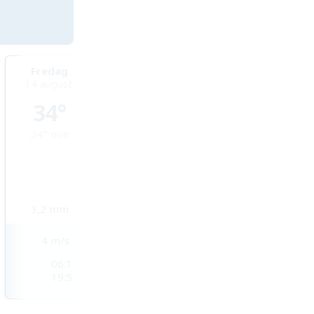
Fredag
Lördag
Söndag
14 augusti
15 augusti
16 augusti
34°
32°
31°
24°
min
25°
min
24°
min
3,2
mm
2
mm
7,5
mm
4
m/s
3
m/s
3
m/s
06:11
06:12
06:13
19:51
19:49
19:48