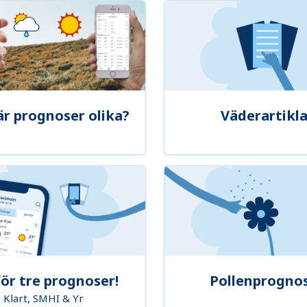
är prognoser olika?
Väderartikla
ör tre prognoser!
Pollenprogno
Klart, SMHI & Yr