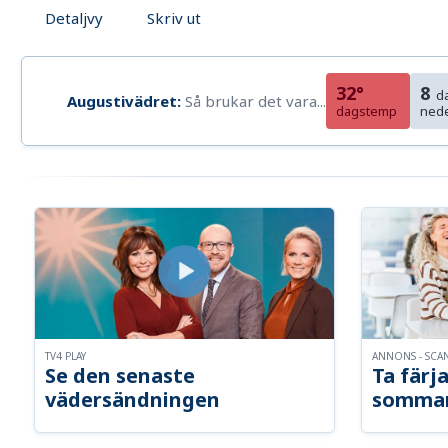
Detaljvy
Skriv ut
32°
8
d
Augustivädret:
Så brukar det vara...
dagstemp
ned
TV4 PLAY
ANNONS - SCA
Se den senaste
Ta färja
vädersändningen
somma