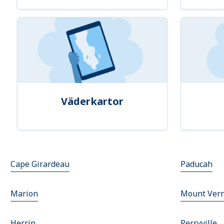
Väderkartor
Cape Girardeau
Paducah
Marion
Mount Ver
Herrin
Perryville