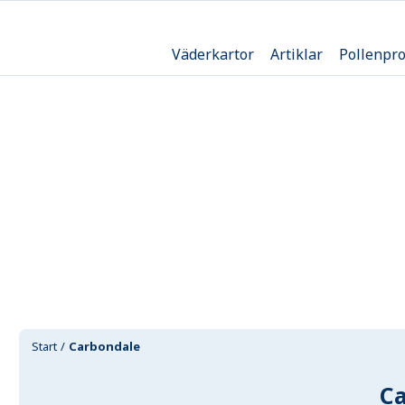
Väderkartor
Artiklar
Pollenpr
Start
Carbondale
C