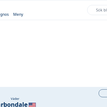
ognos
Meny
Väder
arbondale