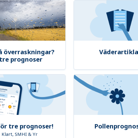
å överraskningar?
Väderartikla
tre prognoser
ör tre prognoser!
Pollenprogno
Klart, SMHI & Yr