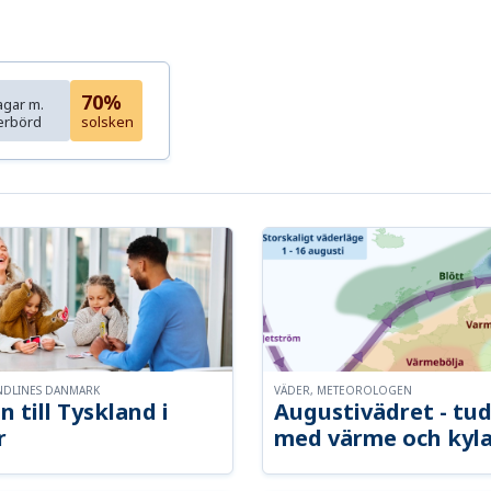
70%
agar m.
erbörd
solsken
NDLINES DANMARK
VÄDER, METEOROLOGEN
n till Tyskland i
Augustivädret - tud
r
med värme och kyl