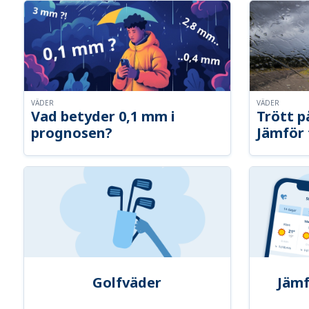
VÄDER
VÄDER
Vad betyder 0,1 mm i
Trött p
prognosen?
Jämför 
Golfväder
Jämf