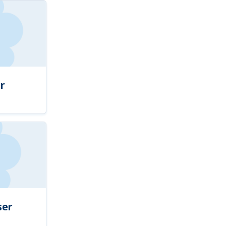
r
ser