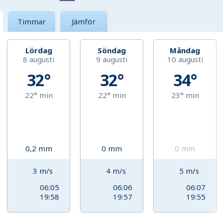
Timmar
Jämför
Lördag
Söndag
Måndag
8 augusti
9 augusti
10 augusti
32°
32°
34°
22°
min
22°
min
23°
min
0,2
mm
0
mm
0
mm
3
m/s
4
m/s
5
m/s
06:05
06:06
06:07
19:58
19:57
19:55