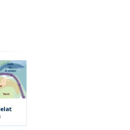
elat
a