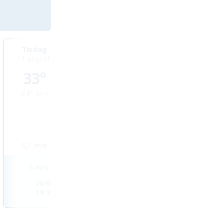
Tisdag
Onsdag
Torsdag
11 augusti
12 augusti
13 augusti
33°
31°
30°
24°
min
24°
min
24°
min
0,1
mm
6,3
mm
6,6
mm
5
m/s
4
m/s
3
m/s
06:08
06:09
06:10
19:54
19:53
19:52