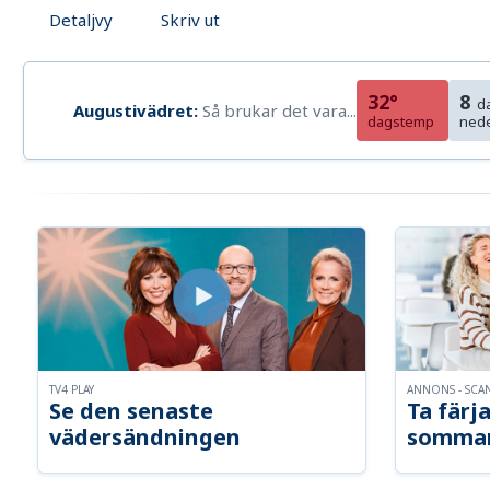
Detaljvy
Skriv ut
32°
8
d
Augustivädret:
Så brukar det vara...
dagstemp
ned
TV4 PLAY
ANNONS - SCA
Se den senaste
Ta färja
vädersändningen
somma