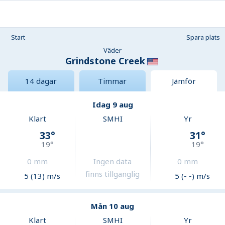
Start
Spara plats
Väder
Grindstone Creek
14 dagar
Timmar
Jämför
Idag 9 aug
Klart
SMHI
Yr
33
°
31
°
19
°
19
°
0
mm
Ingen data
0
mm
finns tillgänglig
5 (13) m/s
5 (- -) m/s
Mån 10 aug
Klart
SMHI
Yr