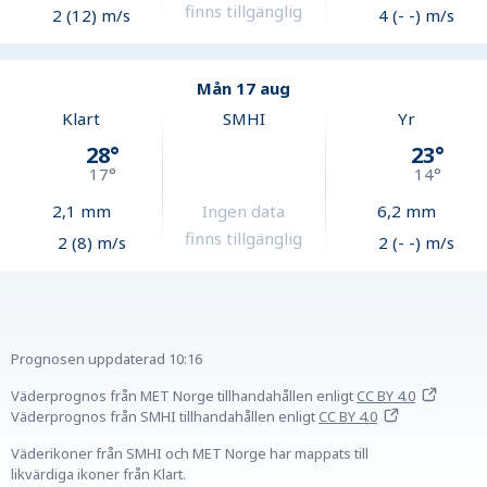
finns tillgänglig
2 (12) m/s
4 (- -) m/s
Mån 17 aug
Klart
SMHI
Yr
28
°
23
°
17
°
14
°
2,1
mm
Ingen data
6,2
mm
finns tillgänglig
2 (8) m/s
2 (- -) m/s
Prognosen uppdaterad
10:16
Väderprognos från MET Norge tillhandahållen
enligt
CC BY 4.0
Väderprognos från SMHI tillhandahållen
enligt
CC BY 4.0
Väderikoner från SMHI och MET Norge har mappats till
likvärdiga ikoner från Klart.