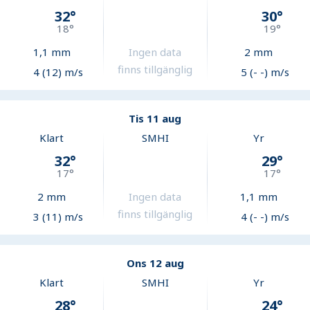
32
°
30
°
18
°
19
°
1,1
mm
Ingen data
2
mm
finns tillgänglig
4 (12) m/s
5 (- -) m/s
Tis 11 aug
Klart
SMHI
Yr
32
°
29
°
17
°
17
°
2
mm
Ingen data
1,1
mm
finns tillgänglig
3 (11) m/s
4 (- -) m/s
Ons 12 aug
Klart
SMHI
Yr
28
°
24
°