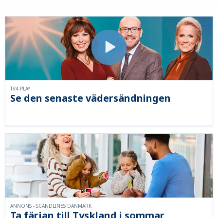
TV4 PLAY
Se den senaste vädersändningen
ANNONS - SCANDLINES DANMARK
Ta färjan till Tyskland i sommar