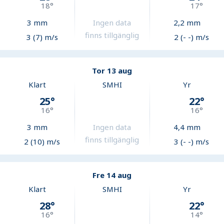
18
°
17
°
3
mm
Ingen data
2,2
mm
finns tillgänglig
3 (7) m/s
2 (- -) m/s
Tor 13 aug
Klart
SMHI
Yr
25
°
22
°
16
°
16
°
3
mm
Ingen data
4,4
mm
finns tillgänglig
2 (10) m/s
3 (- -) m/s
Fre 14 aug
Klart
SMHI
Yr
28
°
22
°
16
°
14
°