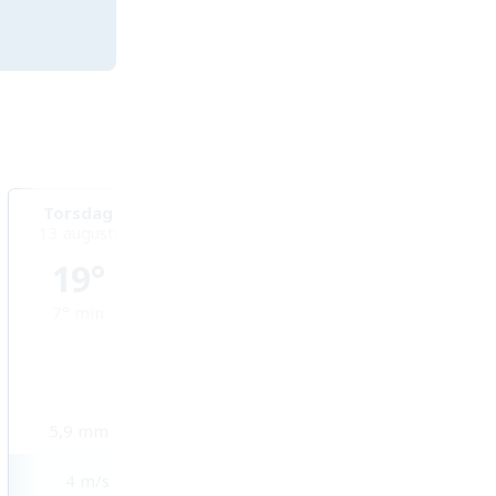
Torsdag
Fredag
Lördag
13 augusti
14 augusti
15 augusti
19°
17°
18°
7°
min
5°
min
5°
min
5,9
mm
2,8
mm
3,4
mm
4
m/s
3
m/s
3
m/s