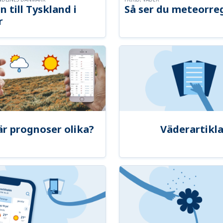
n till Tyskland i
Så ser du meteorre
r
är prognoser olika?
Väderartikla