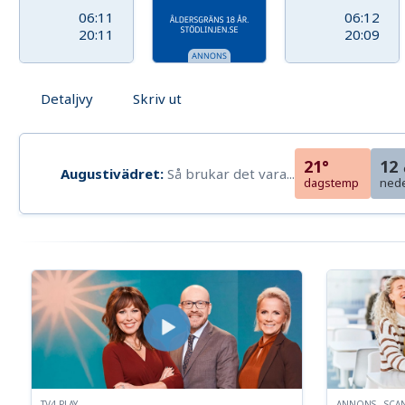
06:11
06:12
20:11
20:09
Detaljvy
Skriv ut
21°
12
Augustivädret:
Så brukar det vara...
dagstemp
ned
TV4 PLAY
ANNONS - SCA