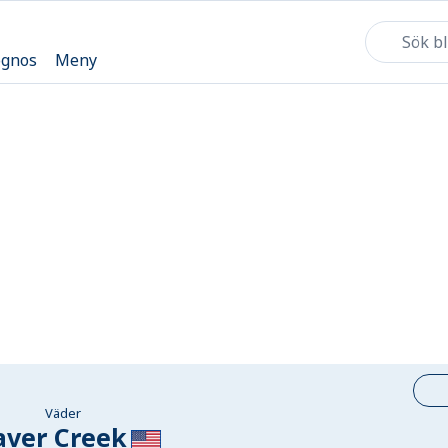
ognos
Meny
Väder
aver Creek