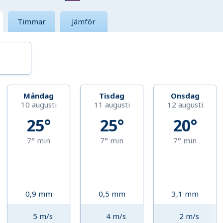
Timmar
Jämför
Måndag
Tisdag
Onsdag
10 augusti
11 augusti
12 augusti
25°
25°
20°
7°
min
7°
min
7°
min
0,9
mm
0,5
mm
3,1
mm
5
m/s
4
m/s
2
m/s