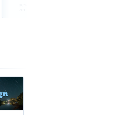
06:16
06:17
06:18
20:04
20:03
20:02