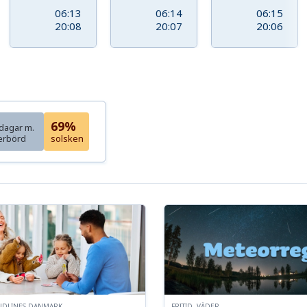
06:13
06:14
06:15
20:08
20:07
20:06
69%
dagar m.
erbörd
solsken
NDLINES DANMARK
FRITID, VÄDER