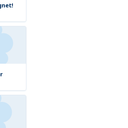
gnet!
r