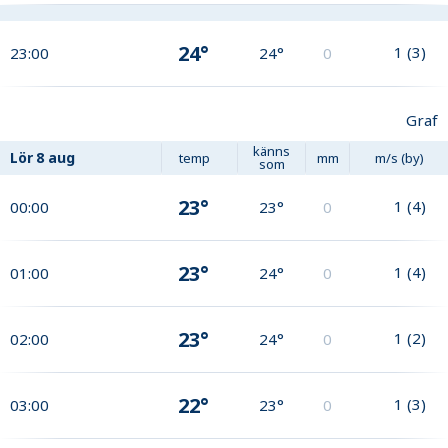
24°
1
(
3
)
23:00
24°
0
Graf
känns
Lör
8 aug
temp
mm
m/s (by)
som
23°
1
(
4
)
00:00
23°
0
23°
1
(
4
)
01:00
24°
0
23°
1
(
2
)
02:00
24°
0
22°
1
(
3
)
03:00
23°
0