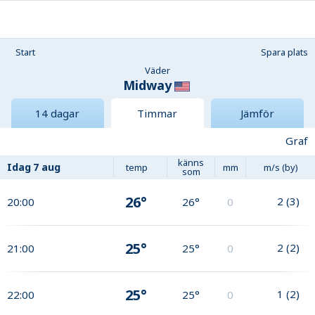
Start
Spara plats
Väder
Midway
14 dagar
Timmar
Jämför
Graf
känns
Idag
7 aug
temp
mm
m/s (by)
som
26°
2
(
3
)
20:00
26°
0
25°
2
(
2
)
21:00
25°
0
25°
1
(
2
)
22:00
25°
0